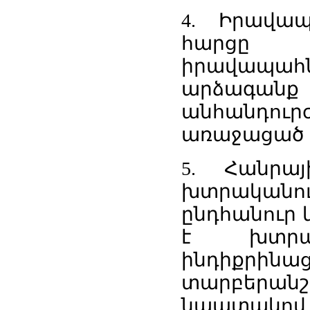
4. Իրավապ
հարցը 
իրավապահ
արձա
անհանդու
առաջացած 
5. Հանրա
խտրականութ
ընդհանուր 
է խտրակա
ինդիքր
տարբերա
նպատակո