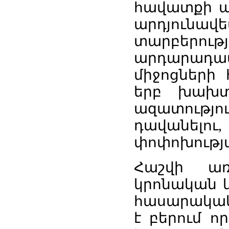
հավատքի 
արդյունավ
տարբեր
արդարադ
միջոցների 
երբ խախտ
ազատությո
դավանելո
փոփոխությա
Հաշվի առ
կրոնական կ
հասարակակ
է բերում ո