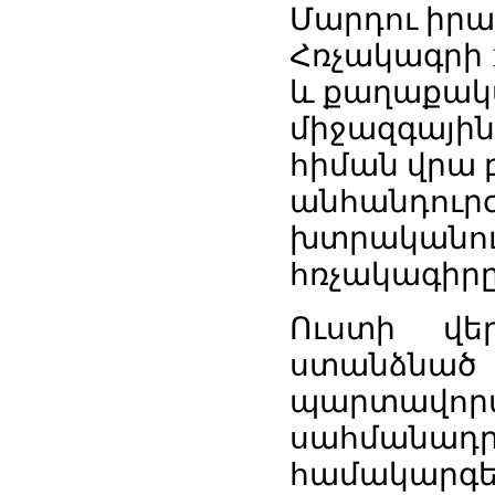
Մարդու իրա
Հռչակագրի 
և քաղաքակ
միջազգային
հիման վրա 
անհանդուր
խտրականու
հռչակագիրը
Ուստի վեր
ստանձնած
պարտավո
սահմանա
համակարգ