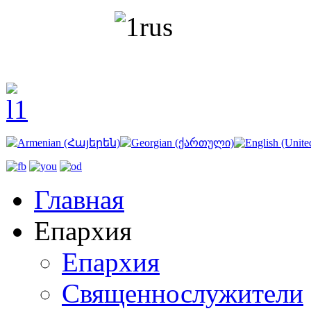
Главная
Епархия
Епархия
Священнослужители