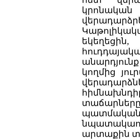
կրոնական մ
վերադարձր
Կաթոլիկա
եկեղեցին
հուդդայակ
անարդյու
կողմից յու
վերադար
հիմնախնդ
տաճարներ
պատմական 
նպատակաո
արտաքին տ