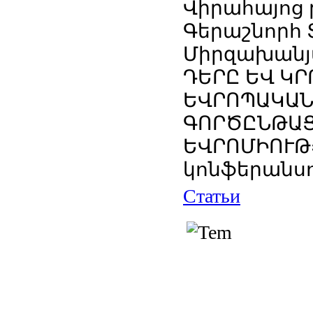
Վիրահայոց 
Գերաշնորհ 
Միրզախանյա
ԴԵՐԸ ԵՎ Կ
ԵՎՐՈՊԱԿԱՆ
ԳՈՐԾԸՆԹԱՑ
ԵՎՐՈՄԻՈՒԹ
կոնֆերանս
Статьи