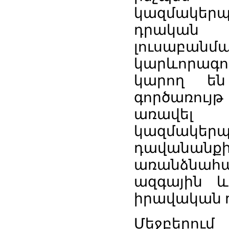
կազմակերպ
դրական
լուսաբանմ
կարևորագու
կարող են
գործառույթ
առավել
կազմակեր
դավանանքի,
առանձնահա
ազգային և
իրավական դ
Մեջբերում