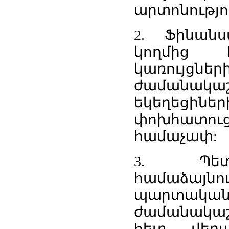
արտոնությո
2. Ֆինանս
կողմից 
կառույ
ժամանա
եկեղեցինե
փոխհատուց
համաչափ:
3. Պետո
համաձայնո
պարտակ
ժամանակաշ
հետ վերա