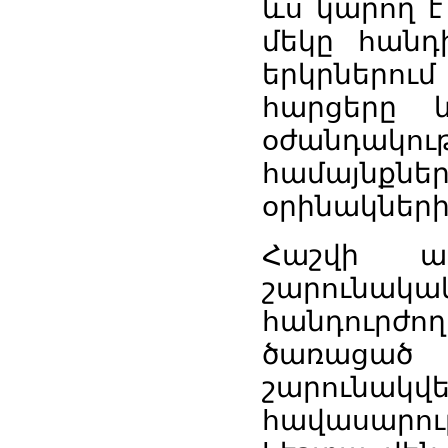
ևս կարող է
մեկը հանդ
երկրներում 
հարցերը 
օժանդակո
համայնքն
օրինակների
Հաշվի առ
շարունա
հանդուրժ
ծառացած 
շարունա
հավասարութ