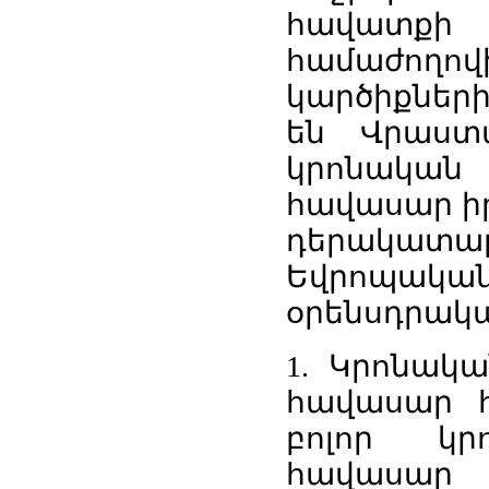
հավատքի
համաժողո
կարծիքների
են Վրաստ
կրոնական
հավասար ի
դերակա
Եվրոպակա
օրենսդրակա
1. Կրոնակա
հավասար հ
բոլոր կր
հավասար