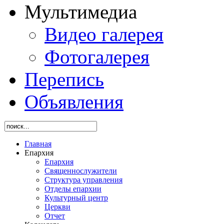
Мультимедиа
Видео галерея
Фотогалерея
Перепись
Объявления
Главная
Епархия
Епархия
Священнослужители
Структура управления
Отделы епархии
Культурный центр
Церкви
Отчет