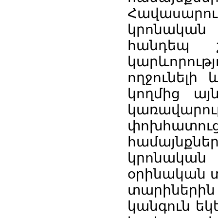
Հավասարո
կրոնական
հանդեպ շ
կարևորությ
ողջունելի
կողմից այ
կառավար
փոխհատուց
համայնքների
կրոնակա
օրինական տ
տարիներին
կանգուն եկ