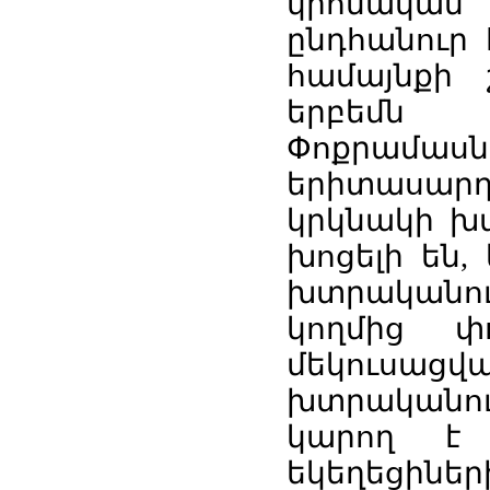
կրոնական 
ընդհանուր 
համայնքի 
երբեմն
Փոքրամաս
երիտասար
կրկնակի խտ
խոցելի են,
խտրականութ
կողմից փո
մեկուսացվ
խտրականո
կարող է 
եկեղեցիներ