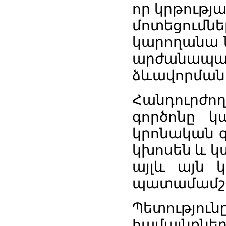
որ կրթությա
մոտեցու
կարողանա ն
արժանապատ
ձևավորման
Հանդուրժո
գործոնը կա
կրոնական գո
կխոսեն և կ
այլև այն 
պատամամշա
Պետությո
համայնքնե