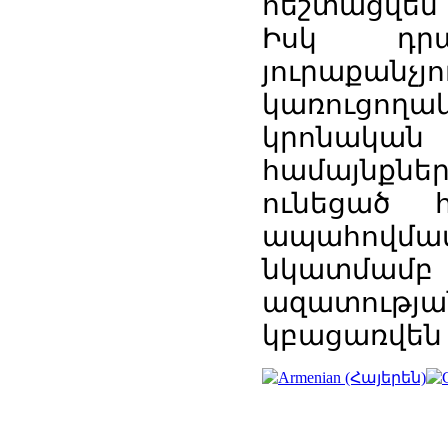
հեշտացվեն 
Իսկ դրա
յուրաքանչյ
կառուցողակա
կրոնական
համայնքն
ունեցած 
ապահովմա
նկատմամ
ազատութ
կբացառվեն