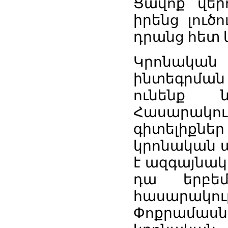
Ցավոք վեր
իրենց լուծ
դրանց հետ
Կրոնակա
ինտեգրմա
ունենք 
Հասարակու
գիտելիքն
կրոնական ա
է ազգայնակ
դա երբե
հասարա
Փոքրամա