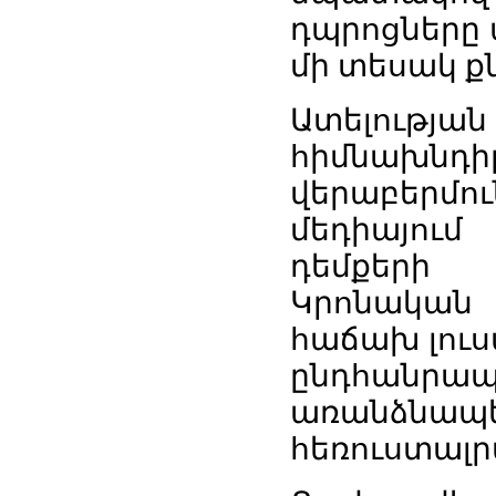
դպրոցները ա
մի տեսակ ք
Ատելութ
հիմնախնդի
վերաբերմ
մեդիայում
դեմքերի 
Կրոնական մ
հաճախ լուս
ընդհանրապե
առանձնա
հեռուստալ