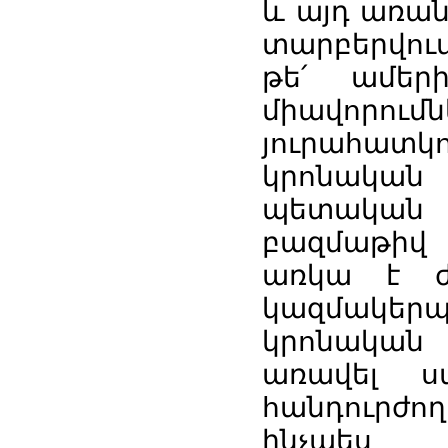
և այդ առան
տարբերվում
թե՛ ամեր
միավոր
յուրահատկ
կրոնակա
պետական 
բազմաթիվ 
առկա է ժ
կազմակերպ
կրոնական
առավել ս
հանդուրժ
ինչպե