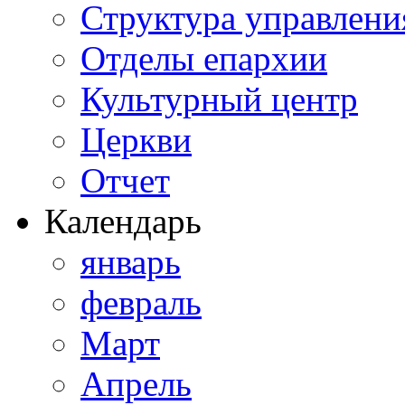
Структура управлени
Отделы епархии
Культурный центр
Церкви
Отчет
Календарь
январь
февраль
Март
Апрель