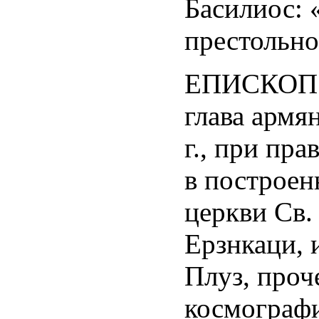
Басилиос: 
престольно
ЕПИСКОП 
глава армя
г., при пра
в построен
церкви Св.
Ерзнкаци, 
Плуз, проч
космографи