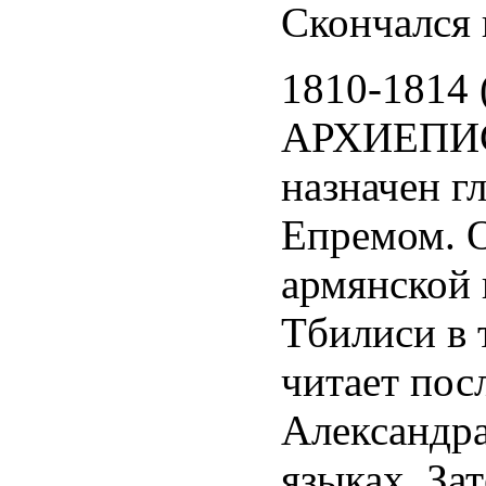
Скончался в
1810-1814 
АРХИЕПИС
назначен гл
Епремом. О
армянской 
Тбилиси в 
читает пос
Александра
языках. За