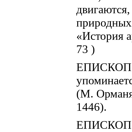
двигаются,
природных
«История ар
73 )
ЕПИСКОП
упоминается
(М. Орманя
1446).
ЕПИСКОП