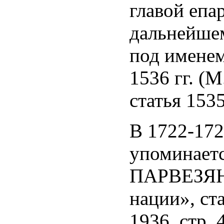
главой епар
дальнейшем
под именем
1536 гг. (
статья 1535
В 1722-1723
упоминае
ПАРВЕЗЯН 
нации», ста
1936, стр. 