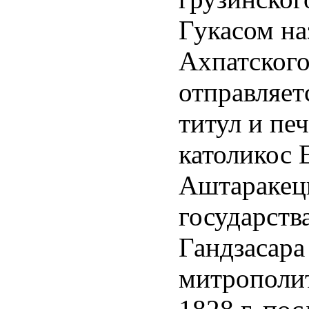
Гукасом на
Ахпатского
отправляет
титул и печ
католикос 
Аштаракеци
государств
Гандзасара 
митрополит