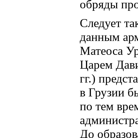
обряды про
Следует та
данным арм
Матеоса Ур
Царем Дав
гг.) предс
в Грузии б
по тем вре
администр
До образов