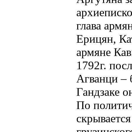
архиеписко
глава армя
Ерицян, Ка
армяне Кавк
1792г. пос
Агванци – 
Гандзаке о
По политич
скрывается
грузинског