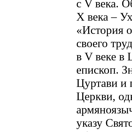
с V века. 
X века – Ух
«История о
своего тру
в V веке в
епископ. З
Цуртави и 
Церкви, од
армяноязыч
указу Свя