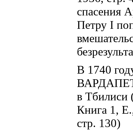
спасения А
Петру I по
вмешательс
безрезульт
В 1740 го
ВАРДАПЕТ, 
в Тбилиси 
Книга 1, Е.
стр. 130)