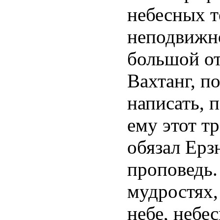
небесных те
неподвижно
большой о
Вахтанг, п
написать, п
ему этот т
обязал Ерз
проповедь.
мудростях,
небе, небе