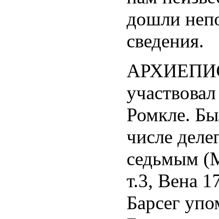
дошли неп
сведения.
АРХИЕПИС
участвовал
Ромкле. Бы
числе деле
седьмым (М
т.3, Вена 1
Барсег упо