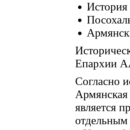
История
Посохал
Армянск
Историчес
Епархии А
Согласно 
Армянская
является п
отдельным