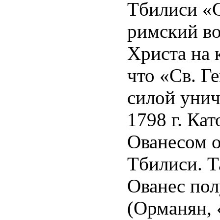
Тбилиси «С
римский во
Христа на 
что «Св. Г
силой унич
1798 г. Ка
Ованесом о
Тбилиси. Т
Ованес пол
(Орманян, 