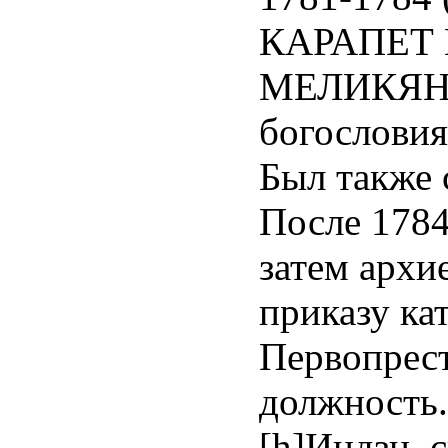
КАРАПЕТ 
МЕЛИКЯН.
богословия
Был также 
После 1784 
затем архие
приказу ка
Первопрес
должность.
[h]Индзн, с