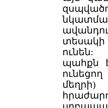
զսպվա
նկատմ
ավանդո
տեսակի
ունեն:
պահքն 
ունեցող
մեղրի)
հրաժա
սրբապահ