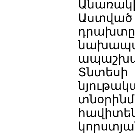
Անառակ
Աստված 
դրախտը 
նախապա
ապաշխ
Տնտեսի 
նյութ
տնօրի
հավիտե
կորստյ