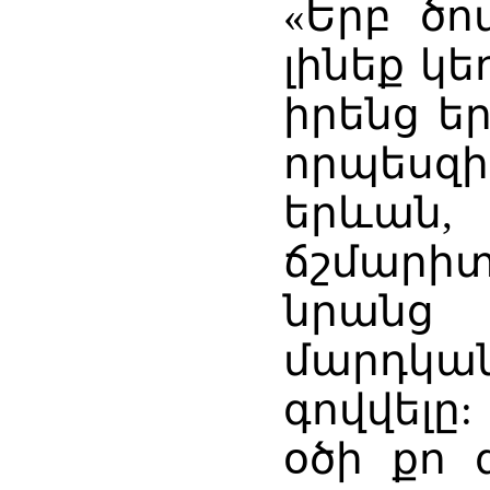
«Երբ ծո
լինեք կ
իրենց ե
որպեսզ
երևան,
ճշմարիտ 
նրանց
մարդկա
գովվելը:
օծի քո 