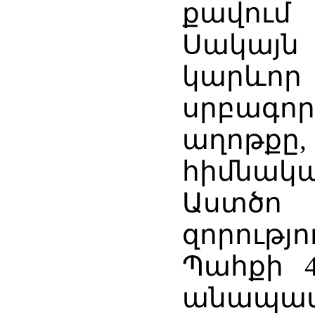
քավում
Սակայ
կարևո
սրբագոր
աղոթք
հիմնա
Աստծո
զորությո
Պահքի 4
անապ