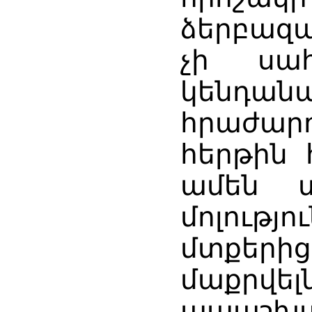
ձերբազ
չի սահ
կենդ
հրաժար
հերթին 
ամեն 
մոլությ
մտքերից
մաքրվ
ապաշխա