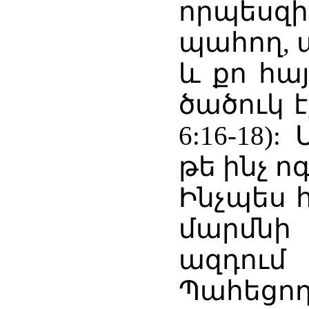
որպեսզի
պահող, 
և քո հայ
ծածուկ 
6:16-18)
թե ինչ ո
Ինչպես 
մարմնի 
ազդո
Պահեցող