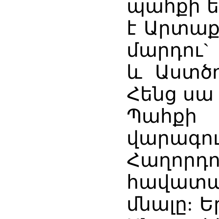
պահքի ե
է Արտաք
մարդու
և Աստծո
Հենց սա
Պահքի 
վարագու
Հաղորդո
հավատ
մնալը: Ե