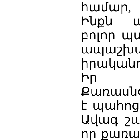
համար,
Ինքն ա
բոլոր պ
ապաշխ
իրականո
Իր ծ
Քառասնօ
է պահոց
Ավագ շա
որ քառա