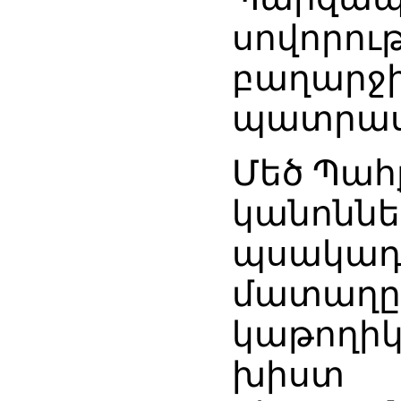
սովորու
բաղար
պատրաս
Մեծ Պահ
կանոննե
պսակա
մատաղը
կաթողի
խիստ 