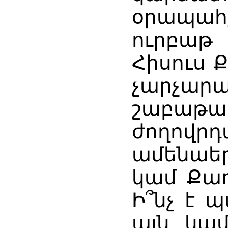
օրապահ
ուրբաթ
Հիսուս 
չարչ
շաբաթա
ժողովրդ
ամենաե
կամ Քա
Ի՞նչ է 
այն կամ