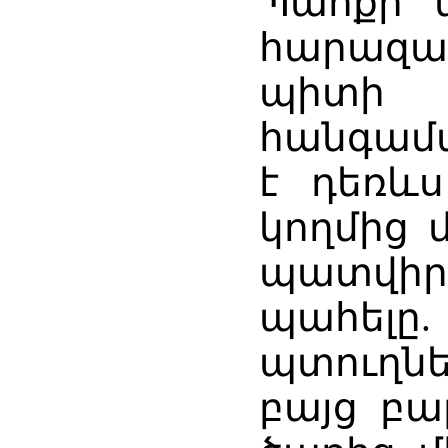
Պահքի կ
հարազատ
պիտի
հանգամա
է դեռև
կողմից 
պատվիր
պահելը.
պտուղն
բայց բա