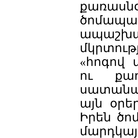
քառա
ծոմ
ապաշխա
մկրտու
«հոգով
ու քա
սատանա
այն օրեր
Իրեն ծո
մարդկա