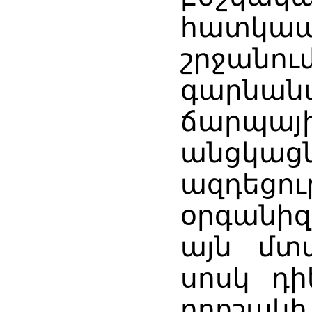
հատկա
շրջա
գարն
ճարպայ
անցկ
ազդեցո
օրգանիզ
այն մտա
սոսկ դի
որոշակ