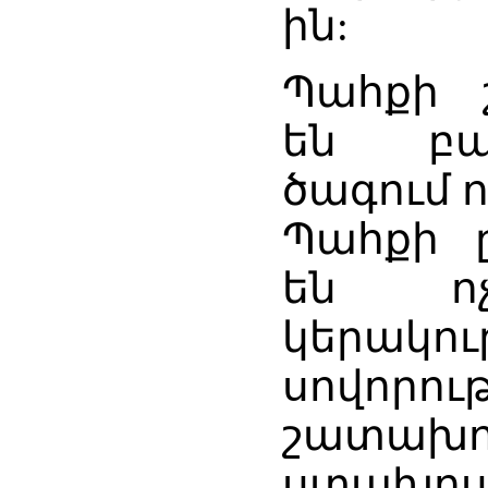
ին:
Պահքի 
են բա
ծագում 
Պահքի 
են ոչ
կերակո
սովորութ
շատախոս
ստախոսո