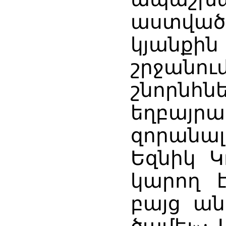
աստվա
կյանք
շրջանո
շնորն
եղբայ
զորանա
Եզնիկ Կ
կարող է
բայց ան