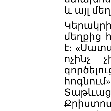
և այլ մե
Կերակր
մեղքից 
է: «Սատ
ոչինչ 
գործել
հոգնում
Տաթևաց
Քրիստոս