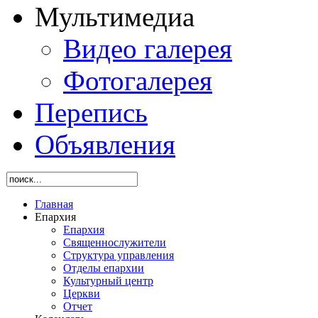
Мультимедиа
Видео галерея
Фотогалерея
Перепись
Объявления
Главная
Епархия
Епархия
Священнослужители
Структура управления
Отделы епархии
Культурный центр
Церкви
Отчет