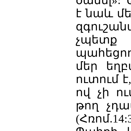
ծամել»:
է նաև մե
զգուշա
չպետք
պահեցո
մեր եղբ
ուտում 
ով չի ու
թող չդա
(Հռոմ.14:3