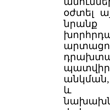
անուննե
օժտել ա
նրա
խորհր
արտա
դրախ
պատվի
անկման
և ա
նախախն