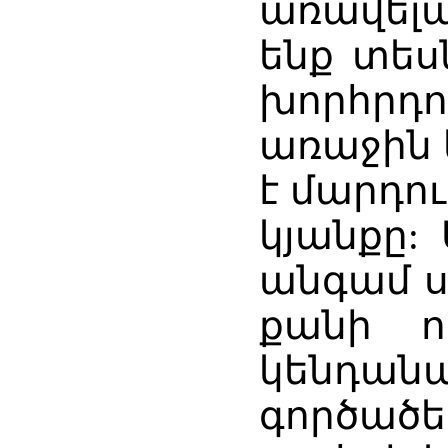
առավել
ենք տես
խորհրդ
առաջին 
է մարդո
կյանքը:
անգամ ս
քանի ո
կենդան
գործածե