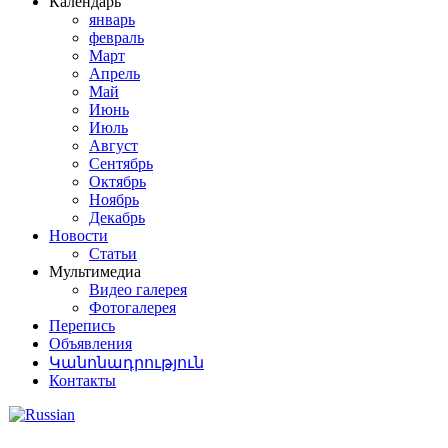
Календарь
январь
февраль
Март
Апрель
Май
Июнь
Июль
Август
Сентябрь
Октябрь
Ноябрь
Декабрь
Новости
Статьи
Мультимедиа
Видео галерея
Фотогалерея
Перепись
Объявления
Կանոնադրություն
Контакты