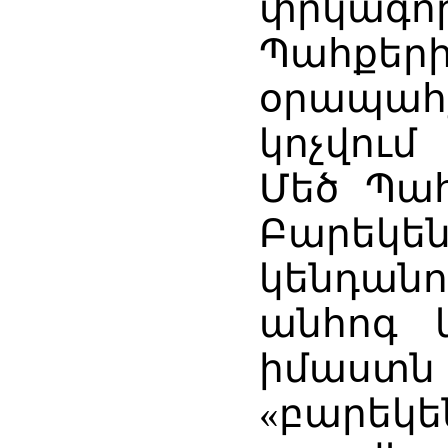
փրկագոր
Պահքե
օրապահ
կոչվում
Մեծ Պահ
Բարե
կենդանո
անհոգ 
իմաս
«բարեկ