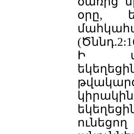
ծառից մ
օրը, 
մահկա
(Ծննդ.2:16
Ի տար
եկեղեցի
թվակար
կիրակի
եկեղեց
ունեց