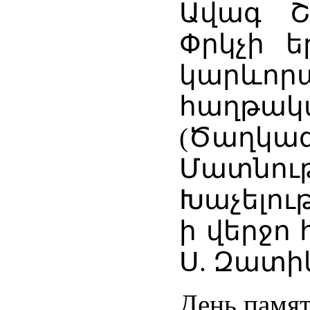
Ավագ Շ
Փրկչի ե
կարևորա
հաղթակ
(Ծաղկազ
Մատնութ
Խաչելու
ի վերջո
Ս. Զատի
День памя