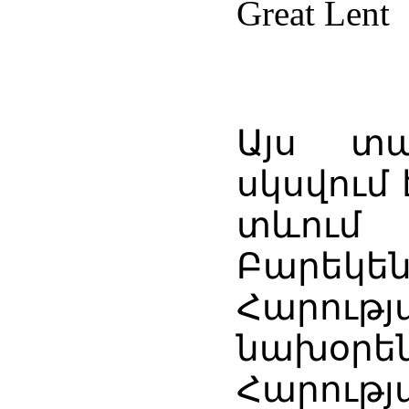
Great Lent
Այս տա
սկսվում 
տևում
Բարեկ
Հարու
նախօր
Հարությ