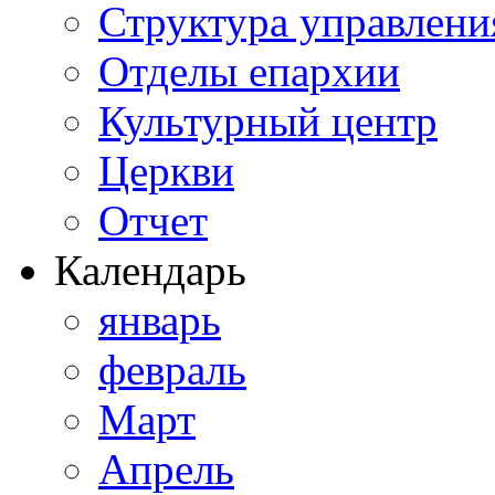
Структура управлени
Отделы епархии
Культурный центр
Церкви
Отчет
Календарь
январь
февраль
Март
Апрель