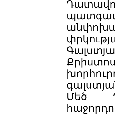
Դատա
պատգամ
անփոխար
փրկութ
Գալստյա
Քրիստո
խորհուր
գալստյա
Մեծ Պ
հաջորդ