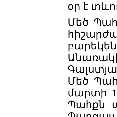
օր է տևո
Մեծ Պահ
հիշար
բարեկ
Անառակ
Գալստյա
Մեծ Պահ
մարտի 11
Պահքն ա
Պարզա