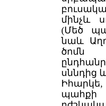
բուսակ
մինչև ս
(Մեծ պա
նաև Աղո
ծոմն 
ընդհա
սննդից 
Իհարկե,
պահքի 
բժշկա