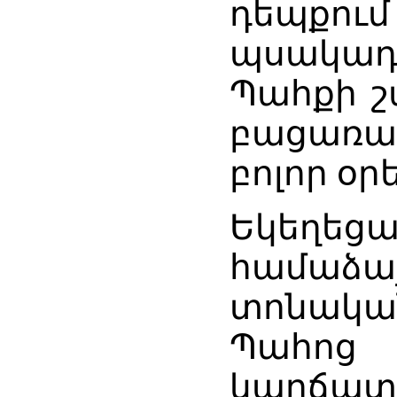
դեպքո
պսակադ
Պահքի շ
բացառ
բոլոր օր
Եկեղե
համաձա
տոնակ
Պահոց 
կարճ