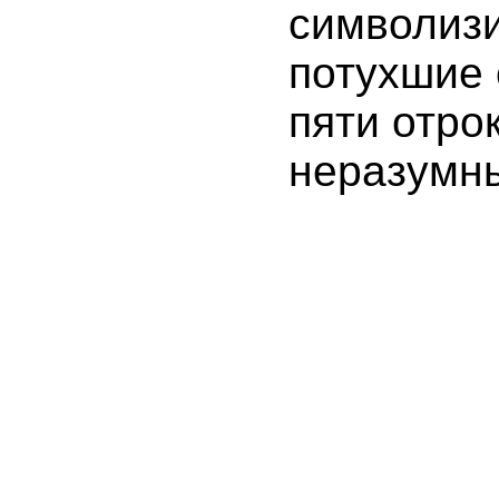
символиз
потухшие 
пяти отро
неразумны