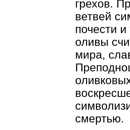
грехов. П
ветвей с
почести и
оливы счи
мира, сла
Преподно
оливковых
воскресше
символизи
смертью