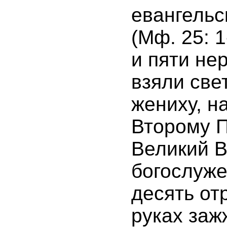
евангельс
(Мф. 25: 
и пяти не
взяли све
жениху, н
Второму 
Великий В
богослуже
десять от
руках заж