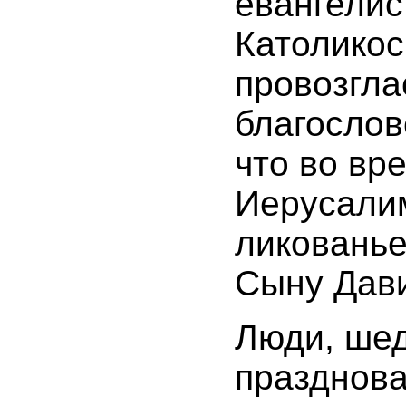
евангелис
Католикос
провозгла
благослов
что во вр
Иерусалим
ликованье
Сыну Дави
Люди, ше
празднов