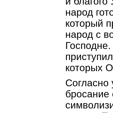
и благого
народ гот
который п
народ с в
Господне.
приступил
которых О
Согласно 
бросание
символиз