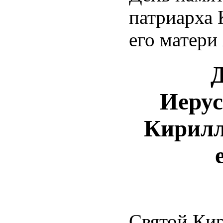
патриарха 
его матер
Д
Иерус
Кирилл
Святой Кир