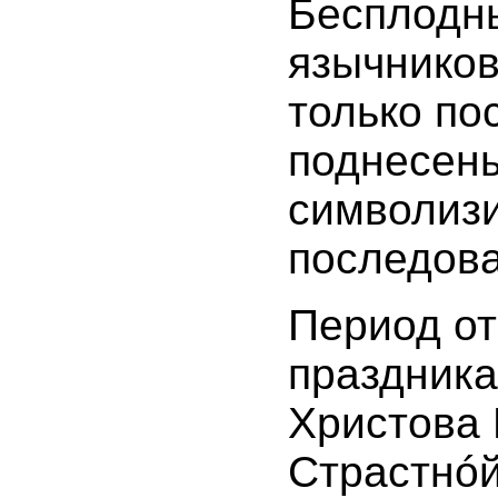
Бесплодн
язычников
только по
поднесены
символизи
последова
Период от
праздника
Христова 
Страстнóй