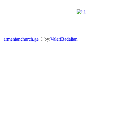
armenianchurch.ge
© by:
ValeriBadalian