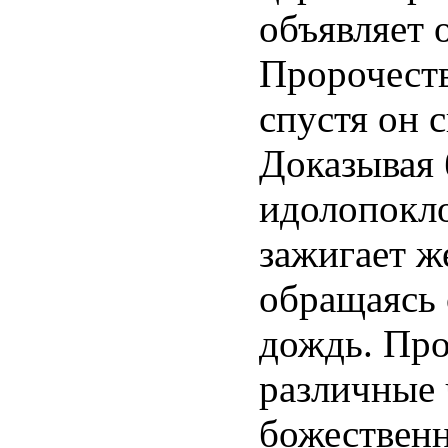
объявляет 
Пророчеств
спустя он 
Доказывая
идолопокло
зажигает ж
обращаясь 
дождь. Пр
различные 
божественн