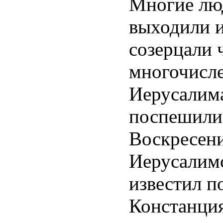
Многие люд
выходили и
созерцали 
многочисл
Иерусалима
поспешили 
Воскресени
Иерусалимс
известил п
Констанция