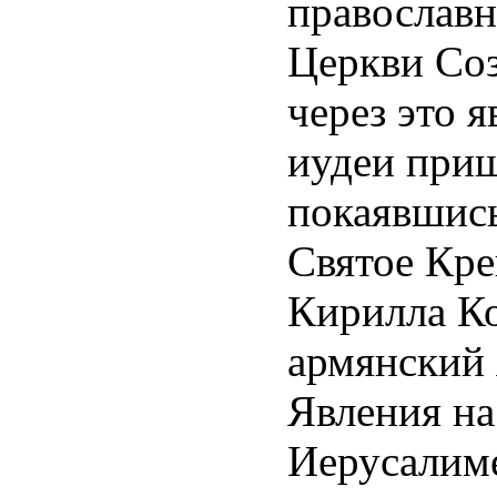
православн
Церкви Соз
через это 
иудеи приш
покаявшись
Святое Кре
Кирилла К
армянский 
Явления на
Иерусалиме