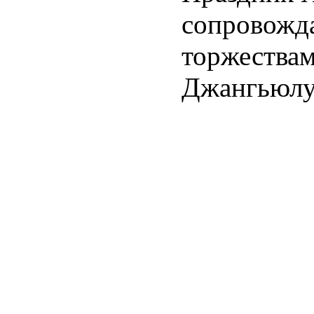
сопровожд
торжествам
Джангьюлум