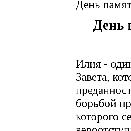
День памя
День 
Илия - оди
Завета, ко
преданност
борьбой пр
которого с
вероотступ