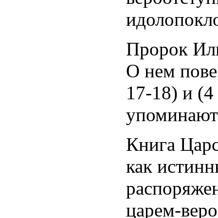
идолопокл
Пророк Или
О нем пове
17-18) и (4
упоминают 
Книга Царс
как истинн
распоряжен
царем-вер