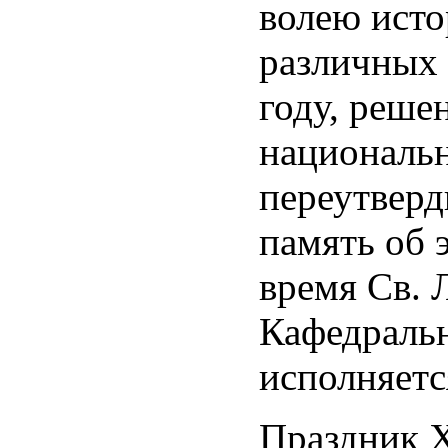
волею ист
различных 
году, реше
национальн
переутверд
память об 
время Св. 
Кафедраль
исполняет
Праздник 