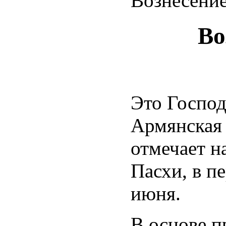
Вознесение
Во
Это Господ
Армянская
отмечает н
Пасхи, в пе
июня.
В основе п