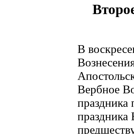
Второ
В воскресе
Вознесени
Апостольск
Вербное Во
праздника 
праздника 
предшеству