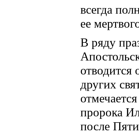
всегда пол
ее мертвого
В ряду пр
Апостольс
отводится 
других свя
отмечается
пророка Ил
после Пяти