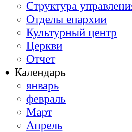
Структура управлени
Отделы епархии
Культурный центр
Церкви
Отчет
Календарь
январь
февраль
Март
Апрель