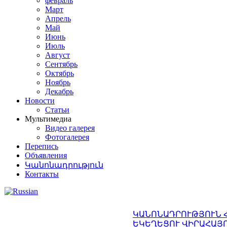
февраль
Март
Апрель
Май
Июнь
Июль
Август
Сентябрь
Октябрь
Ноябрь
Декабрь
Новости
Статьи
Мультимедиа
Видео галерея
Фотогалерея
Перепись
Объявления
Կանոնադրություն
Контакты
ԿԱՆՈՆԱԴՐՈՒԹՅՈՒՆ 
ԵԿԵՂԵՑՈՒ ՎԻՐԱՀԱՅ