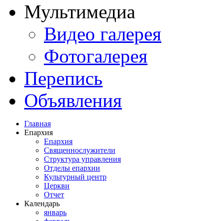
Мультимедиа
Видео галерея
Фотогалерея
Перепись
Объявления
Главная
Епархия
Епархия
Священнослужители
Структура управления
Отделы епархии
Культурный центр
Церкви
Отчет
Календарь
январь