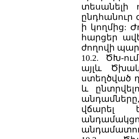
տեսանելի 
ընդհանուր 
ի կողմից: 
հարցեր ավ
ժողովի պար
10.2. ԾԽ-ո
այլև Ծխակ
ստեղծված ղ
և ընտրվել
անդամներ
վճարել 
անդամակց
անդամատու