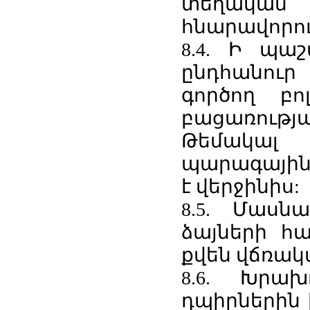
տեղական
հնարավորու
8.4. Ի պ
ընդհանուր
գործող բո
բացառությ
Թեմակալ
պարագային
է վերջինիս:
8.5. Մասն
ձայների հ
քվեն վճռակա
8.6. Խրա
դպիրներին 