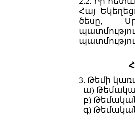
2.2. Իր հետ
Հայ Եկեղեց
ծեսը, Ս
պատմությու
պատմություն
Հ
3. Թեմի կա
ա) Թեմակալ
բ) Թեմակա
գ) Թեմական