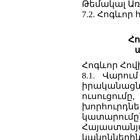
Թեմակալ Առ
7.2. Հոգևոր
Հո
Հոգևոր Հով
8.1. Վարու
իրականացնո
ուսուցու
խորհուրդ
կատարու
Հայաստանյա
կանոններ