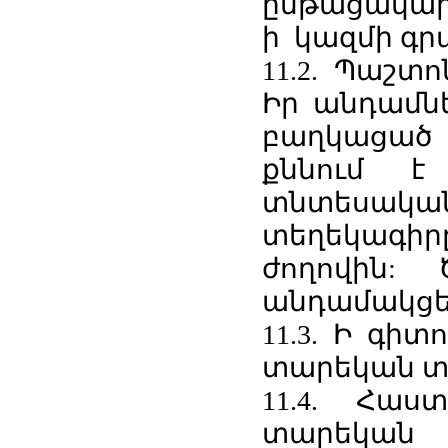
ընթացակար
ի կազմի գր
11.2. Պաշտ
Իր անդամնե
բաղկացած 
քննում է
տնտեսակա
տեղեկագիր
ժողովին:
անդամակցել
11.3. Ի գիտ
տարեկան տ
11.4. Հա
տարեկ