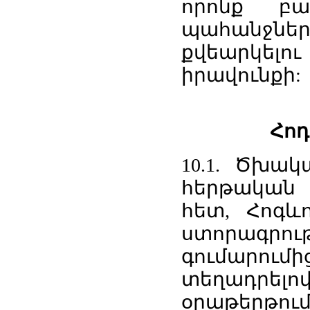
որոնք բա
պահանջնե
քվեարկել
իրավունքի:
Հոդ
10.1. Ծխա
հերթական 
հետ, Հոգ
ստորագր
գումարու
տեղադրելով
օրաթերթում