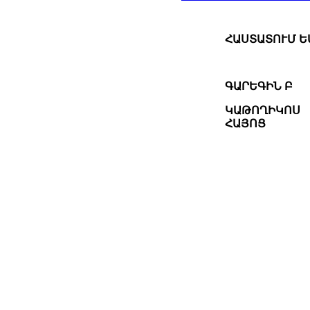
ՀԱՍՏԱՏՈՒՄ Ե
ԳԱՐԵԳԻՆ Բ
ԿԱԹՈՂԻԿՈՍ
ՀԱՅՈՑ