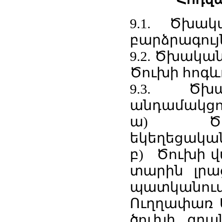
9.1. Ծխա
բարձրագույն
9.2. Ծխակա
Ծուխի հոգևո
9.3. Ծխ
անդամակցու
ա) Ծու
եկեղեցական
բ) Ծուխի վ
տարին լրա
պատկանու
Ուղղափառ Ս
ծուխի, գրա