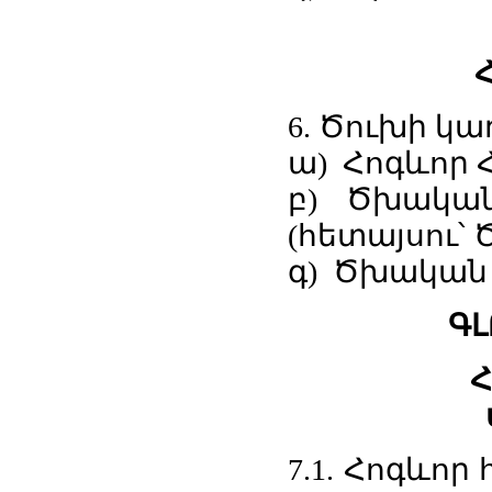
6. Ծուխի կ
ա) Հոգևոր 
բ) Ծխական
(հետայսու՝
գ) Ծխական 
ԳԼ
Հ
7.1. Հոգևոր