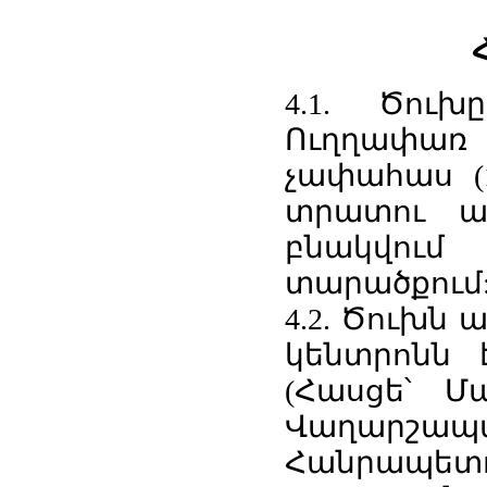
4.1. Ծու
Ուղղափառ 
չափահաս (
տրատու ան
բնակվու
տարածքում
4.2. Ծուխն 
կենտրոնն 
(Հասցե՝ Մ
Վաղար
Հանրապետութ