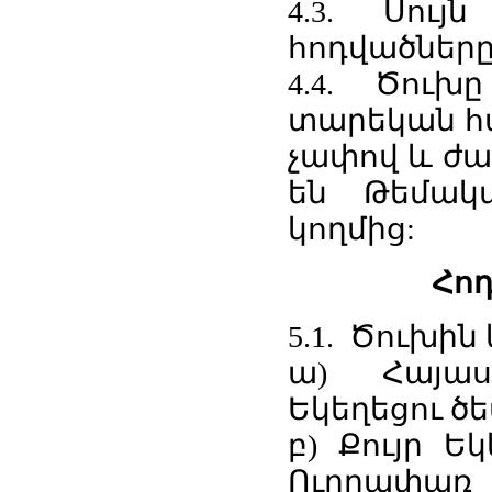
4.3. Սույ
հոդվածները
4.4. Ծու
տարեկան հա
չափով և ժա
են Թեմակ
կողմից:
Հոդ
5.1. Ծուխին
ա) Հայաս
Եկեղեցու ծ
բ) Քույր Ե
Ուղղափառ 