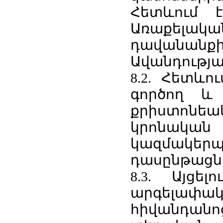
Հետևում 
Առաքելակ
դավանան
Ավանդությ
8.2. Հետևո
գործող և
քրիստոնե
կրոնական
կազմակե
դասընթացն
8.3. Այցե
արգելա
հիվանդան