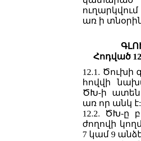
ուղարկվում
առ ի տնօրին
ԳԼՈ
Հոդված 1
12.1. Ծուխի
հովվի նախ
ԾԽ-ի ատեն
առ որ անկ է
12.2. ԾԽ-ը
ժողովի կող
7 կամ 9 անձ