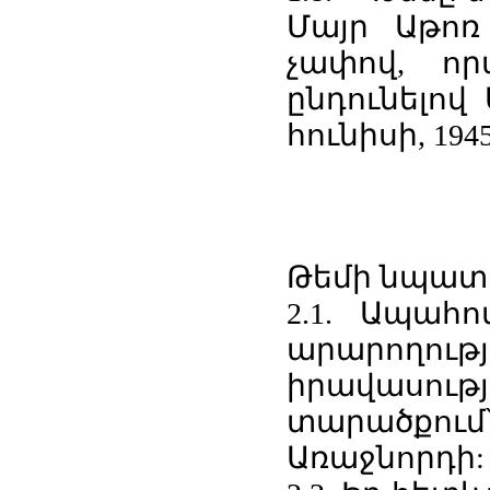
Մայր Աթոռ Ս
չափով, որ
ընդունելով
հունիսի, 194
Թեմի նպատա
2.1. Ապահ
արարողո
իրավասու
տարածքում
Առաջնորդի: