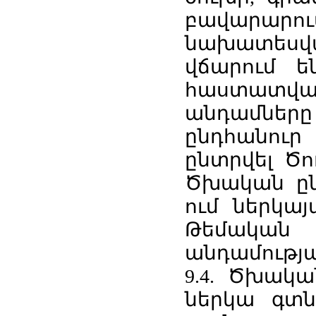
բավարարու
նախատեսված
վճարում ե
հաստատված
անդամնե
ընդհանուր
ընտրվել Ծ
Ծխական ըն
ում ներկայ
Թեմական կ
անդամությա
9.4. Ծխակա
ներկա գտն