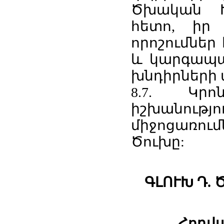
Ծխական Խ
հետո, իր 
որոշումներ
և կարգապա
խնդիրների 
8.7. Կր
իշխանու
միջոցառու
Ծուխը:
ԳԼՈՒԽ Դ.
Հոդվա