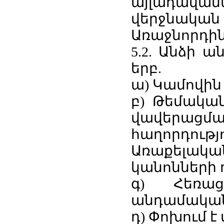
այլադավ
վերջնական 
Առաջնորդին
5.2. Անձի ա
երբ.
ա) Կամովին
բ) Թեմական
վավերացմ
հաղորդո
Առաքելակ
կանոնների դ
գ) Հեռա
անդամական ժ
դ) Փոխում է