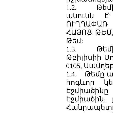
1.2. Թեմ
անունն է
ՈՒՂՂԱՓԱՌ
ՀԱՅՈՑ ԹԵՄ,
Թեմ:
1.3. Թեմ
Թբիլիսիի Սո
0105, Սամղեբ
1.4. Թեմը ա
հոգևոր կ
Էջմիածին
Էջմիածին,
Հանրապետութ