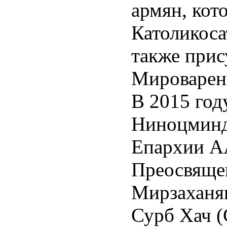
армян, кот
Католикоса
также прис
Мироварен
В 2015 год
Ниноцминд
Епархии АА
Преосвяще
Мирзаханя
Сурб Хач (