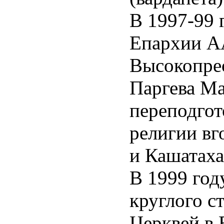
ենտինայում
В 1997-99 
այության
ացքին
նոս
-
Епархии А
սի
տական
Высокопре
ալսարանում
անել
Паргева Ма
r
աներեն
переподгот
ւ
,
ուհետև
религии вг
նոս
se
սի
и Кашатаха
պական
ալսարանում
ian
В 1999 год
olic
ջ
dox
круглого с
ի
h
նել
Церквей в 