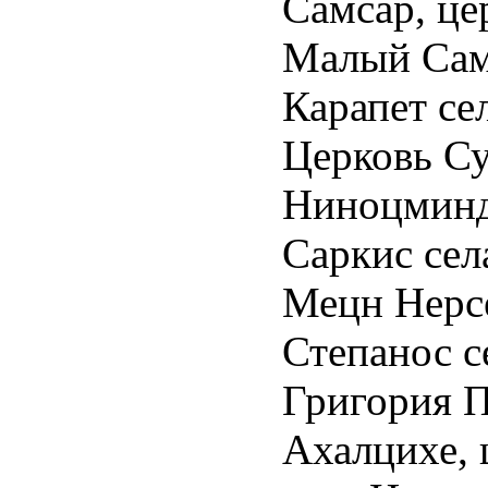
Самсар, це
nd-
Малый Сам
Карапет се
nd-
Церковь Су
w:yes;
Ниноцминдс
ty:99;
Саркис сел
Мецн Нерсе
t:yes;
Степанос с
:"";
Григория П
ng-
m
Ахалцихе, 