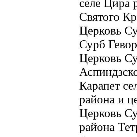
селе Цира 
n:0cm;
Святого Кр
Церковь Су
n-
:.0001pt;
Сурб Гевор
ation:widow-
n;
Церковь Су
1.0pt;
Аспиндзско
:"Calibri","sans-
Карапет се
района и ц
:Calibri;
Церковь С
-
inor-
района Тет
t-