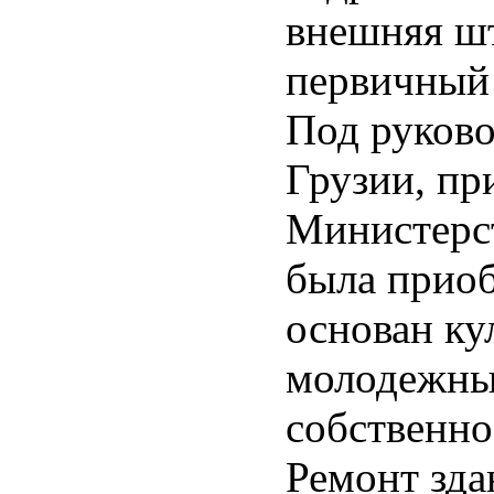
внешняя шт
первичный
Под руков
Грузии, пр
Министерст
была приоб
основан ку
молодежный
собственн
Ремонт зда