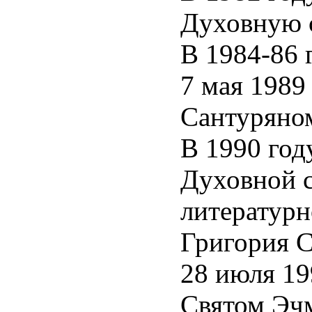
այության
Духовную 
ել
В 1984-86 
nted
ապի
ում՝
7 мая 1989
և
ահոր
Сантуряном
isor
ական
:
В 1990 год
ury
e
Духовной 
um
կաններին
,
ափառ
литературн
րապետի
r
րինությամբ
Григория С
նակվել
28 июля 19
րգյան
iadzin.
Святом Эч
ևոր
On