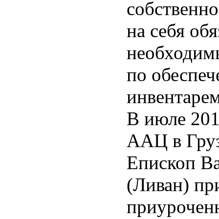
собственно
на себя об
необходимы
по обеспе
инвентарем
В июле 201
ААЦ в Гру
Епископ Ва
(Ливан) пр
приурочен