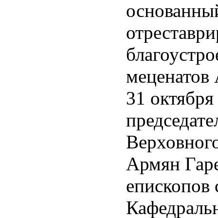
основанный
отреставри
благоустро
меценатов 
31 октября
председате
Верховного
Армян Гаре
епископов 
Кафедральн