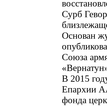
восстанов
-
Сурб Гевор
inor-
близлежаще
Основан ж
опубликова
Союза армя
«Вернатун»
В 2015 год
Епархии АА
фонда церк