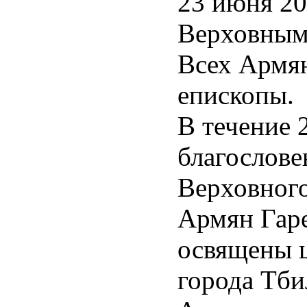
23 июня 20
stan
Верховным
adzin
Всех Армян
h
епископы.
,
В течение 
благослове
ably
Верховного
t.
He
Армян Гаре
освящены 
ed
города Тби