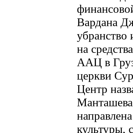
финансово
Вардана Д
убранство 
на средств
ААЦ в Гру
церкви Сур
Центр назв
Манташева.
направлена
культуры, 