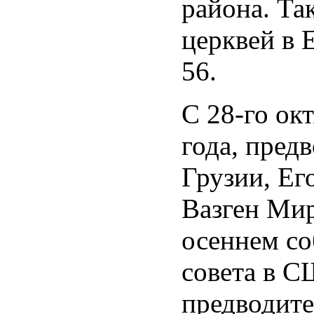
района. Та
церквей в 
56.
С 28-го ок
года, пред
Грузии, Ег
Вазген Мир
осеннем со
совета в С
предводите