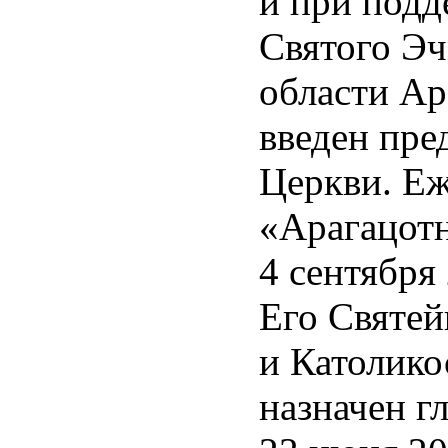
и при под
ջնորդանիստ
dral
Святого Эч
եցի
:
области Ар
ապետում
e
введен пре
րեն
,
երեն
,
.
երեն
Церкви. Еж
On
աներեն
ւներին
:
«Арагацотн
ry
4 сентября
Его Святей
nted
и Католико
назначен г