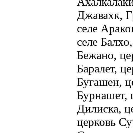
Ахалкалаки
en.
Джавахк, Г
Place
селе Арако
nce:
,
селе Балхо
ia.
Бежано, це
595
Баралет, ц
Бугашен, ц
tions
Бурнашет, 
.MsoNormalTable
Дилиска, ц
:"Обычная
церковь Су
ца";