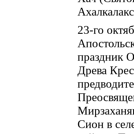
Ахалкалакс
23-го октя
Апостольск
праздник 
Древа Крес
предводите
Преосвяще
Мирзаханян
Сион в сел