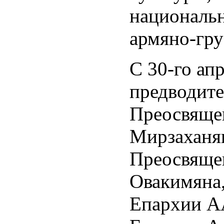
национальн
армяно-гру
С 30-го апр
предводите
Преосвяще
Мирзаханя
Преосвяще
Овакимяна,
Епархии АА