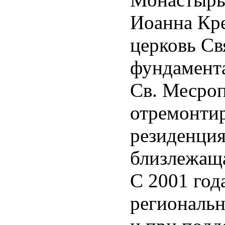
la
րինությամբ
e
Иоанна Кре
այության
dza
церковь Св
n.
ել
ահայոց
фундамента
ւմ
On
ես
Св. Месроп
ցխե
-
ախքի
отремонтир
կայի
резиденция
nted
հանուր
близлежаща
ջնորդական
անորդ
,
ավայրը՝
С 2001 год
ant
լքալաք
,
региональн