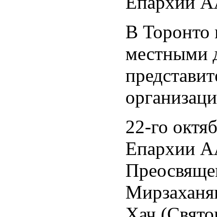
Епархии А
В Торонто 
местными 
представи
организаци
22-го октя
Епархии АА
Преосвяще
Мирзаханян
Хач (Свято