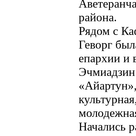
Аветеранча
y:"Times
района.
n";
Рядом с К
t-
-
Геворг был
inor-
;
епархии и 
Эчмиадзин
:Calibri;
«Айартун»,
-
inor-
культурная
молодежная
y:"Times
Начались р
n";