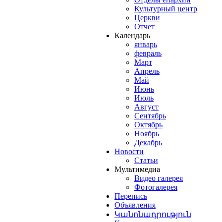
Культурный центр
Церкви
Отчет
Календарь
январь
февраль
Март
Апрель
Май
Июнь
Июль
Август
Сентябрь
Октябрь
Ноябрь
Декабрь
Новости
Статьи
Мультимедиа
Видео галерея
Фотогалерея
Перепись
Объявления
Կանոնադրություն