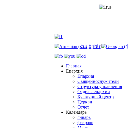
Главная
Епархия
Епархия
Священнослужители
Структура управления
Отделы епархии
Культурный центр
Церкви
Отчет
Календарь
январь
февраль
Март