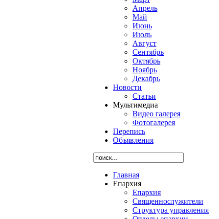
Апрель
Май
Июнь
Июль
Август
Сентябрь
Октябрь
Ноябрь
Декабрь
Новости
Статьи
Мультимедиа
Видео галерея
Фотогалерея
Перепись
Объявления
Главная
Епархия
Епархия
Священнослужители
Структура управления
Отделы епархии