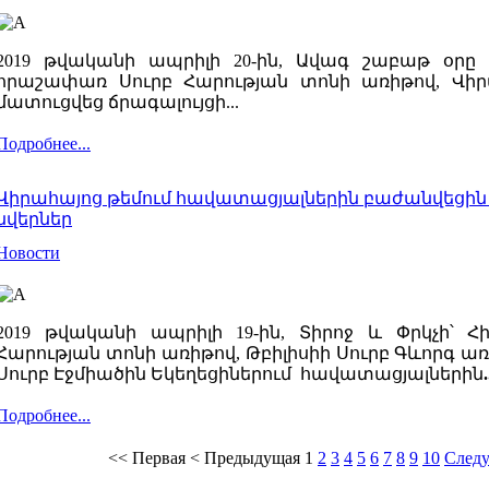
2019 թվականի ապրիլի 20-ին, Ավագ շաբաթ օրը 
հրաշափառ Սուրբ Հարության տոնի առիթով, Վիրա
մատուցվեց ճրագալույցի...
Подробнее...
Վիրահայոց թեմում հավատացյալներին բաժանվեցի
նվերներ
Новости
2019 թվականի ապրիլի 19-ին, Տիրոջ և Փրկչի՝ 
Հարության տոնի առիթով, Թբիլիսիի Սուրբ Գևորգ 
Սուրբ Էջմիածին Եկեղեցիներում հավատացյալներին
.
Подробнее...
<<
Первая
<
Предыдущая
1
2
3
4
5
6
7
8
9
10
След