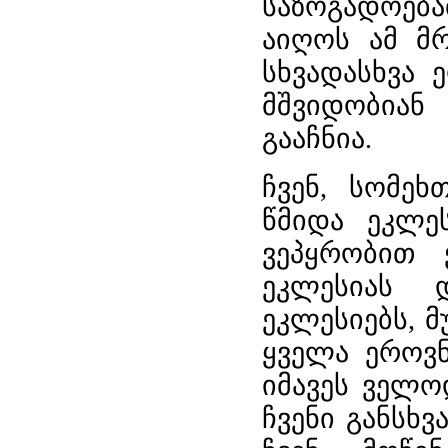
საზოგადოებ
აიღოს ამ მ
სხვადასხვა 
მშვიდობიან
გააჩნია.
ჩვენ, სომე
წმიდა ეკლე
ვეპყრობით
ეკლესიას 
ეკლესიებს, 
ყველა ეროვ
იმავეს ველო
ჩვენი განსხ