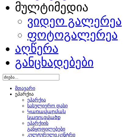
მულტიმედია
ვიდეო გალერეა
ფოტოგალერეა
აღწერა
განცხადებები
მთავარი
ეპარქია
ეპარქია
სასულიერო დასი
Կառավարման
կառուցվածք
ეპარქიის
განყოფილებები
კულტურული ცენტრი