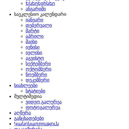
Եկեղեցիներ
ანგარიში
საეკლესიო კალენდარი
იანვარი
თებერვალი
მარტი
აპრილი
მაისი
ივნისი
ივლისი
აგვისტო
სექტემბერი
ოქტომბერი
ნოემბერი
დეკემბერი
სიახლეები
სტატიები
მულტიმედია
ვიდეო გალერეა
ფოტოგალერეა
აღწერა
განცხადებები
Կանոնադրություն