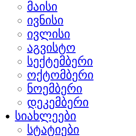
მაისი
ივნისი
ივლისი
აგვისტო
სექტემბერი
ოქტომბერი
ნოემბერი
დეკემბერი
სიახლეები
სტატიები