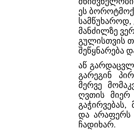
მნიშვნელობი
ეს ბოროტმოქ
სამწუხაროდ,
მანძილზე ვე
გულისთვის თა
შეწყნარება დ
აწ გარდაცვ
გარეგინ პი
მერვე მომაკ
ღვთის მიერ 
გაჭირვებას,
და არაფერს 
ჩადიხარ.