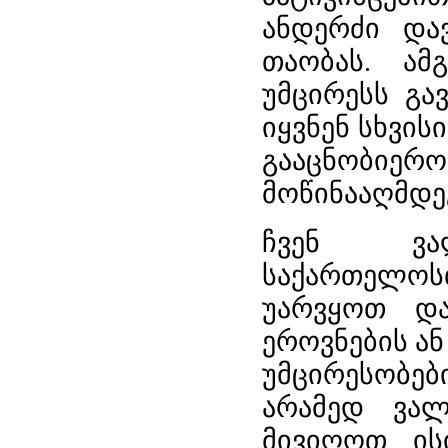
ანდერძი და
თაობას. ამ
უმცირესს გა
იყვნენ სხვის
გააცნობი
მოწინააღმდეგ
ჩვენ ვა
საქართელოსთ
უარვყოთ და
ეროვნების ა
უმცირესობე
არამედ ვალ
მივიღოთ ის