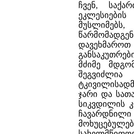
ჩვენ, საქა
ეკლესიების 
მუსლიმებს,
წარმომად
დავეხმარ
განსაკუთრე
მძიმე მდგო
შეგვიძლია
ტკივილისადმი
ჯარი და სათ
სიკვდილის კ
ჩავარდნილი
მოხუცებულებ
სახელმწი