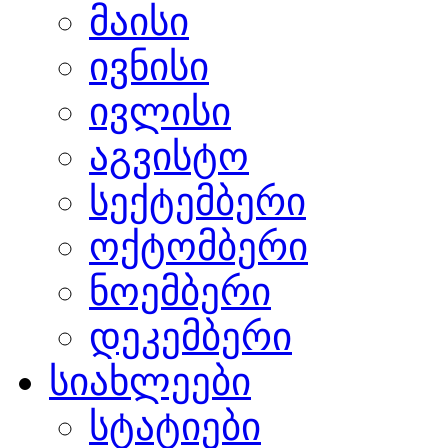
მაისი
ივნისი
ივლისი
აგვისტო
სექტემბერი
ოქტომბერი
ნოემბერი
დეკემბერი
სიახლეები
სტატიები