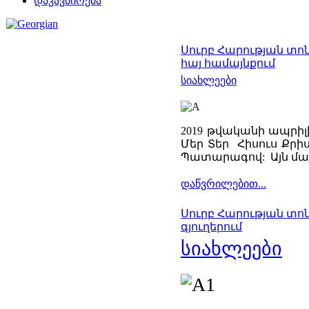
დაკავშირება
Սուրբ Հարության տո
հայ համայնքում
სიახლეები
2019 թվականի ապրիլի
Մեր Տեր Հիսուս Քր
Պատարագով: Այն մատ
დაწვრილებით...
Սուրբ Հարության տոն
գյուղերում
სიახლეები