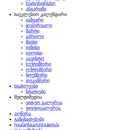
Եկեղեցիներ
ანგარიში
საეკლესიო კალენდარი
იანვარი
თებერვალი
მარტი
აპრილი
მაისი
ივნისი
ივლისი
აგვისტო
სექტემბერი
ოქტომბერი
ნოემბერი
დეკემბერი
სიახლეები
სტატიები
მულტიმედია
ვიდეო გალერეა
ფოტოგალერეა
აღწერა
განცხადებები
Կանոնադրություն