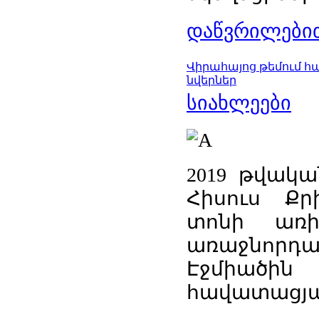
დაწვრილებით
Վիրահայոց թեմում 
նվերներ
სიახლეები
2019 թվակա
Հիսուս Ք
տոնի առի
առաջնորդ
Էջմիա
հավատացյա