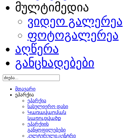
მულტიმედია
ვიდეო გალერეა
ფოტოგალერეა
აღწერა
განცხადებები
მთავარი
ეპარქია
ეპარქია
სასულიერო დასი
Կառավարման
կառուցվածք
ეპარქიის
განყოფილებები
კულტურული ცენტრი