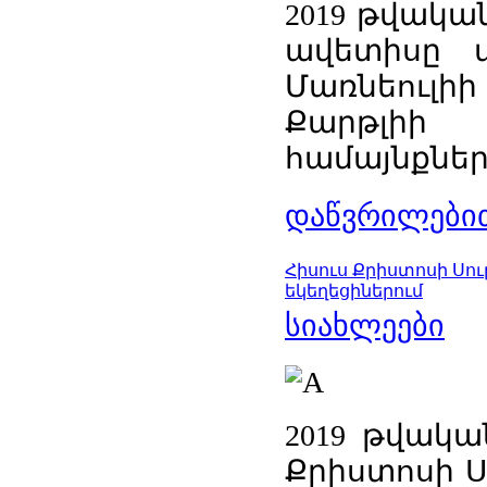
2019 թվակա
ավետիսը տ
Մառնեուլիի
Քարթլի
համայնքներո
დაწვრილებით
Հիսուս Քրիստոսի Սո
եկեղեցիներում
სიახლეები
2019 թվակա
Քրիստոսի Ս