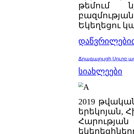
թեմում ն
բազմությ
Եկեղեցու կա
დაწვრილებით
Ճրագալույցի Սուրբ 
სიახლეები
2019 թվակա
երեկոյան, 
Հարության
եկեղեցիներո