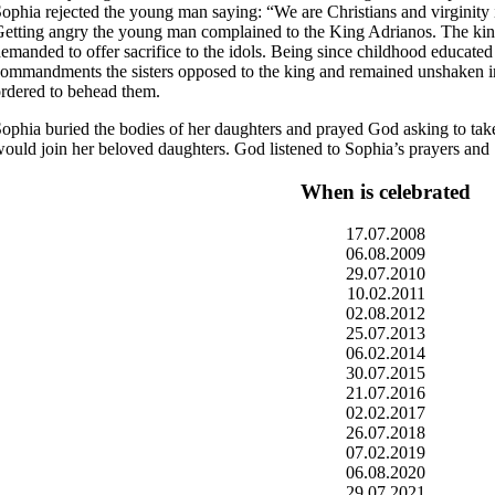
ophia rejected the young man saying: “We are Christians and virginity i
etting angry the young man complained to the King Adrianos. The king
emanded to offer sacrifice to the idols. Being since childhood educated
ommandments the sisters opposed to the king and remained unshaken in 
rdered to behead them.
ophia buried the bodies of her daughters and prayed God asking to take 
ould join her beloved daughters. God listened to Sophia’s prayers and
When is celebrated
17.07.2008
06.08.2009
29.07.2010
10.02.2011
02.08.2012
25.07.2013
06.02.2014
30.07.2015
21.07.2016
02.02.2017
26.07.2018
07.02.2019
06.08.2020
29.07.2021