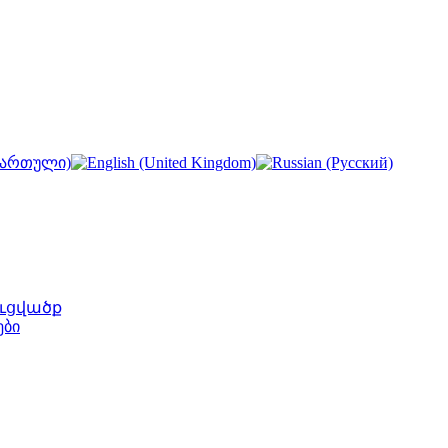
ւցվածք
ები