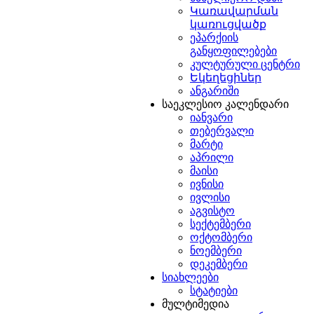
Կառավարման
կառուցվածք
ეპარქიის
განყოფილებები
კულტურული ცენტრი
Եկեղեցիներ
ი
ანგარიში
ის
საეკლესიო კალენდარი
იანვარი
ანთა
თებერვალი
ის
მარტი
ებ
აპრილი
ხრობილი
მაისი
ივნისი
ბელთა
ივლისი
ე
აგვისტო
ის
სექტემბერი
ოქტომბერი
ნოემბერი
დეკემბერი
სიახლეები
ბში
.
სტატიები
ნი
მულტიმედია
მენი