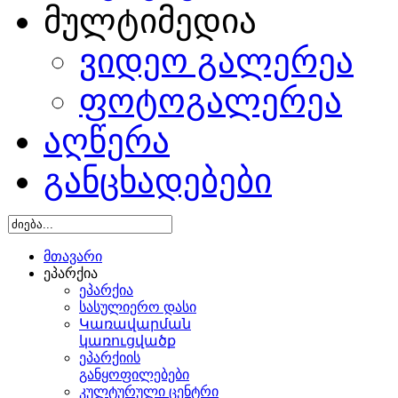
მულტიმედია
ვიდეო გალერეა
ფოტოგალერეა
აღწერა
განცხადებები
მთავარი
ეპარქია
ეპარქია
სასულიერო დასი
Կառավարման
կառուցվածք
ეპარქიის
განყოფილებები
კულტურული ცენტრი