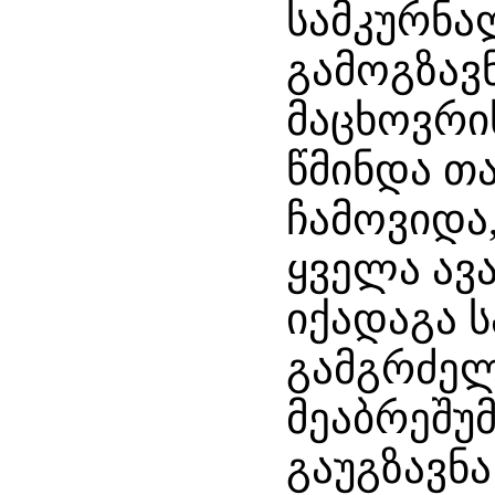
სამკურნ
გამოგზავ
მაცხოვრი
წმინდა თ
ჩამოვიდა,
ყველა ავ
იქადაგა ს
გამგრძელ
მეაბრეშუმ
გაუგზავნა