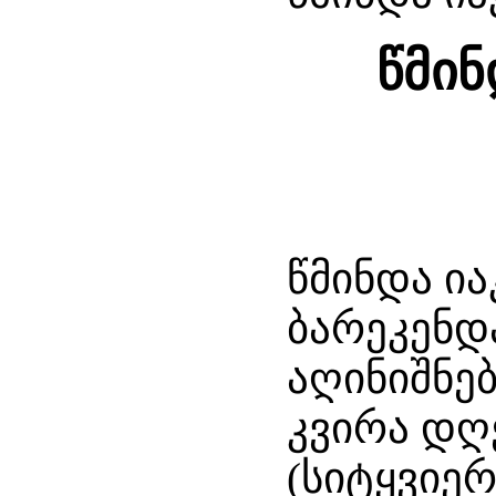
წმინ
წმინდა ია
ბარეკენდ
აღინიშნე
კვირა დღ
(სიტყვიე