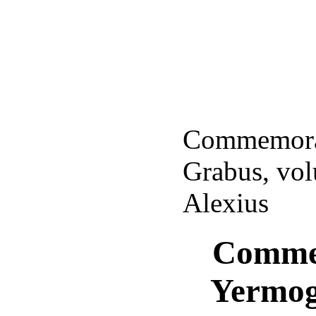
Commemorat
Grabus, vo
Alexius
Commem
Yermog