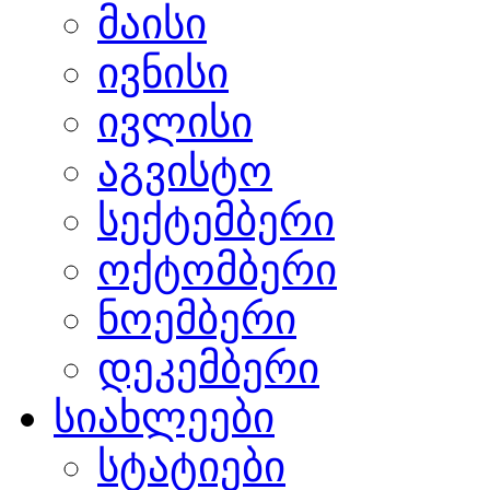
მაისი
ივნისი
ივლისი
აგვისტო
სექტემბერი
ოქტომბერი
ნოემბერი
დეკემბერი
სიახლეები
სტატიები