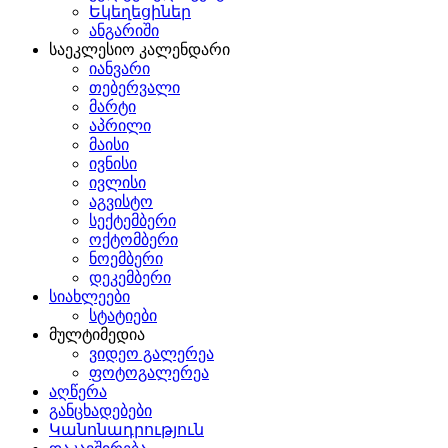
Եկեղեցիներ
ანგარიში
საეკლესიო კალენდარი
იანვარი
თებერვალი
მარტი
აპრილი
მაისი
ივნისი
ივლისი
აგვისტო
სექტემბერი
ოქტომბერი
ნოემბერი
დეკემბერი
სიახლეები
სტატიები
მულტიმედია
ვიდეო გალერეა
ფოტოგალერეა
აღწერა
განცხადებები
Կանոնադրություն