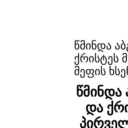
წმინდა ა
ქრისტეს 
მეფის ხსე
წმინდა 
და ქრ
პირველ