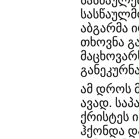
სასწაულე
სასწაულმო
აბგარმა 
თხოვნა გა
მაცხოვარ
განეკურნა
ამ დროს 
ავად. საპ
ქრისტეს ი
ჰქონდა დ