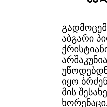
გადმოცემ
აბგარი პ
ქრისტიანი
არშაკუნია
უწოდებდნე
იყო ბრძენ
მის შესახ
ხორენაცი