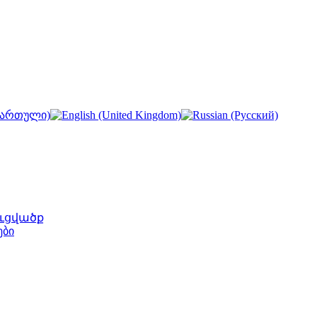
ւցվածք
ები