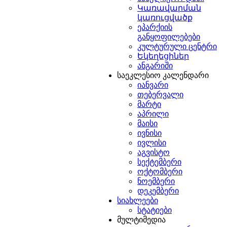
Կառավարման
կառուցվածք
ეპარქიის
განყოფილებები
კულტურული ცენტრი
Եկեղեցիներ
ი
ანგარიში
ის
საეკლესიო კალენდარი
იანვარი
ანთა
თებერვალი
ის
მარტი
ებ
აპრილი
ხრობილი
მაისი
ივნისი
ბელთა
ივლისი
ე
აგვისტო
ის
სექტემბერი
ოქტომბერი
ნოემბერი
დეკემბერი
სიახლეები
ბში
.
სტატიები
ნი
მულტიმედია
მენი