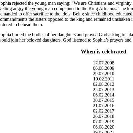
ophia rejected the young man saying: “We are Christians and virginity i
etting angry the young man complained to the King Adrianos. The king
emanded to offer sacrifice to the idols. Being since childhood educated
ommandments the sisters opposed to the king and remained unshaken in 
rdered to behead them.
ophia buried the bodies of her daughters and prayed God asking to take 
ould join her beloved daughters. God listened to Sophia’s prayers and
When is celebrated
17.07.2008
06.08.2009
29.07.2010
10.02.2011
02.08.2012
25.07.2013
06.02.2014
30.07.2015
21.07.2016
02.02.2017
26.07.2018
07.02.2019
06.08.2020
29.07.2021