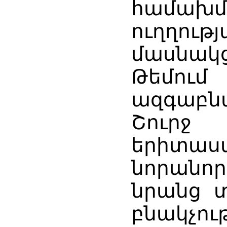
համախ
ուղղու
մասնակ
Թեմու
ազգաբն
Շուրջ
երիտաս
նորանոր
նրանց տ
բնակչու