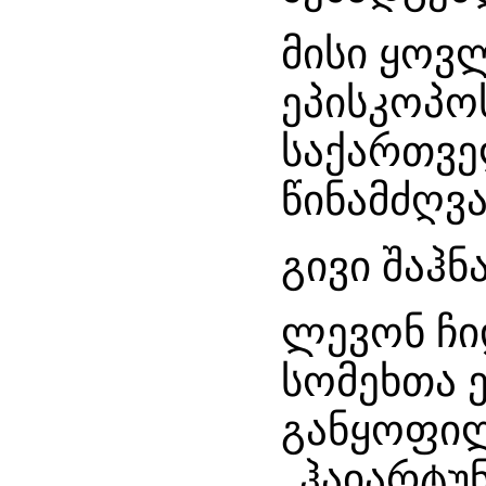
მისი ყო
ეპისკოპოს
საქართვე
წინამძღვ
გივი შაჰნ
ლევონ ჩი
სომეხთა 
განყოფი
„ჰაიარტუ