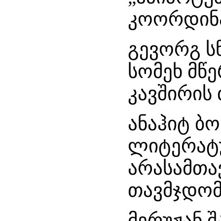
კოორდინ
გევორგ ს
სომეხ მწ
კავშირის
ანაჰიტ ბო
ლიტერატ
არასამთა
თავმჯდომ
მერუჟან შ