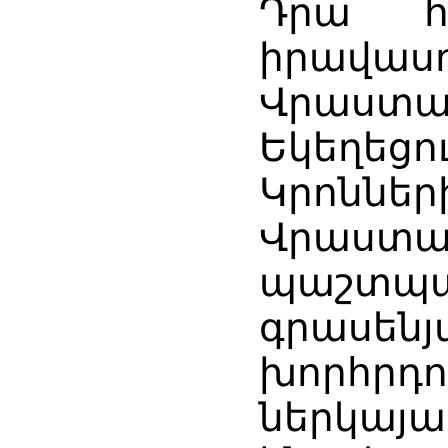
Դրա հ
իրավաս
Վրաստա
Եկեղեցո
Կրոնն
Վրաստ
պաշտպ
գրասենյ
խորհրդո
ներկայ