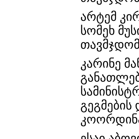
არტემ კი
სომეხ მუს
თავმჯდომ
კარინე მა
განათლებ
სამინისტ
გეგმების
კოორდინ
ესაი აბოვ