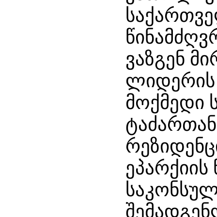
საქართვე
წინამძღვ
ვაზგენ მი
ლიდერის 
მოქმედი 
ტაძართან
რეზიდენც
ეპარქიის
საკონსუ
შემადგენ