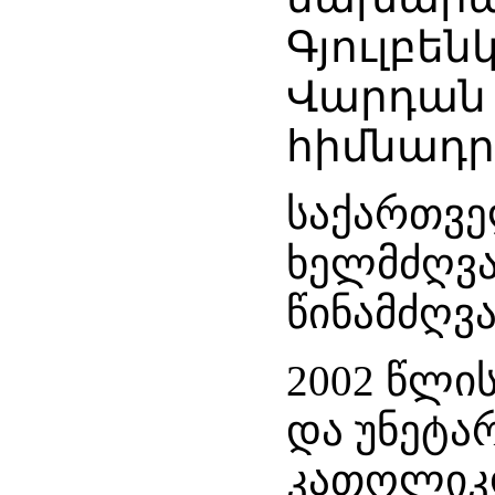
Գյուլբե
Վարդան
հիմնադր
საქართვე
ხელმძღვა
წინამძღვ
2002 წლის
და უნეტა
კათოლიკო