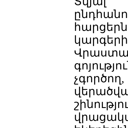
Տվյալ
ընդհան
հարցերն
կարգ
Վրաս
գոյությո
չգործո
վերածվ
շինութ
վրացա