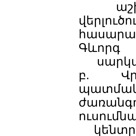
աշխատ
վերլ
հասարա
Գևորգ
սարկավ
բ. Վր
պատմա
ժառանգո
ուսումն
կենտրոն