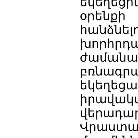
եկեղեց
օրենք
հանձնել
խորհրդա
ժաման
բռնագր
եկեղեցա
իրավ
վերադա
Վրաս