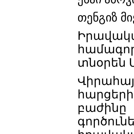
თენგიზ მი
Իրավակա
համագոր
տնօրեն 
Վիրահա
հարցերի
բաժին
գործու