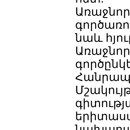
Առաջնո
գործառո
նաև հյու
Առաջնո
գործըն
Հանրապ
Մշակո
գիտու
երիտաս
նախարար