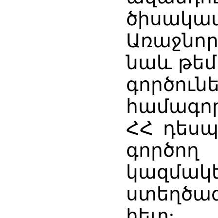
ծիսակատ
Առաջնո
նաև թե
գործունե
համագո
ՀՀ դեսպ
գործ
կազմակե
ստեղծագ
հետ: