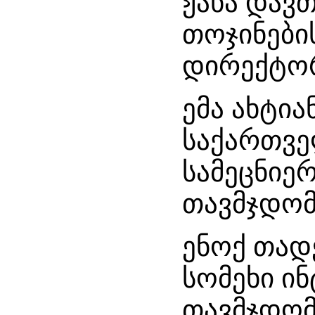
ჟანა დავთ
თოჯინები
დირექტო
ემა ახტია
საქართვე
სამეცნიე
თავმჯდომ
ენოქ თად
სომეხი ი
თავმჯდომ