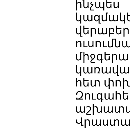
ինչպե
կազմակե
վերաբե
ուսու
միջգեր
կառավա
հետ փոխ
Զուգա
աշխա
Վրաստ