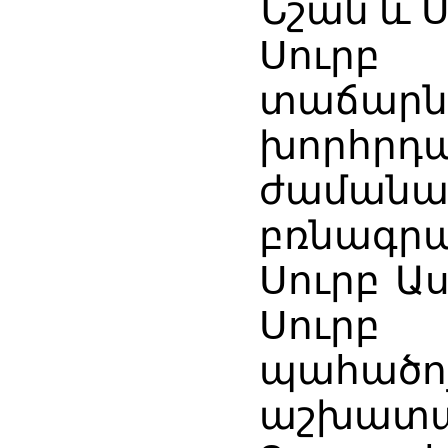
Նշան և 
Սուրբ
տաճարն
խորհրդա
ժաման
բռնագ
Սուրբ Ա
Սուրբ
պահածո
աշխատա