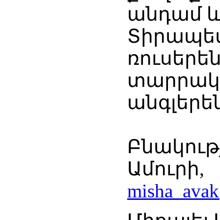
անդամ և
Տիրապ
ռուսերե
տարրակ
ա
Բնակութ
Ամու
misha_ava