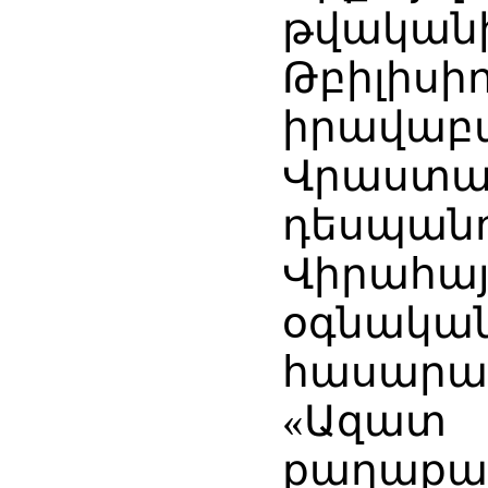
թվական
Թբիլիսի
իրավա
Վրա
դեսպանո
Վիրահա
օգնական
հասարակ
«Ազատ
քաղաքա