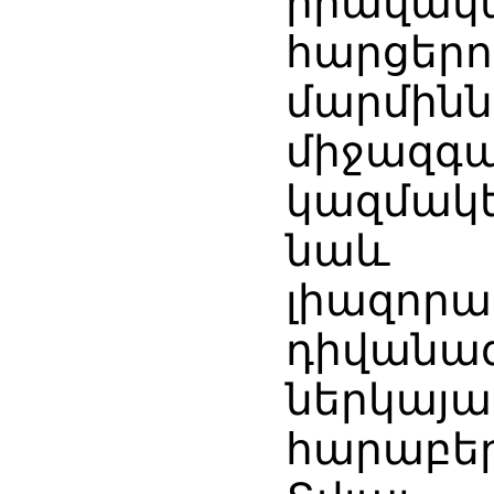
իրավակ
հարց
մարմինն
միջազգա
կազմակե
նաև
լիազոր
դիվանա
ներկայա
հարաբեր