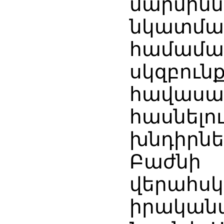
մարմի
նկատմա
համամա
սկզբո
հավասար
հասնե
խնդիրնե
Բաժ
վերա
իրականա