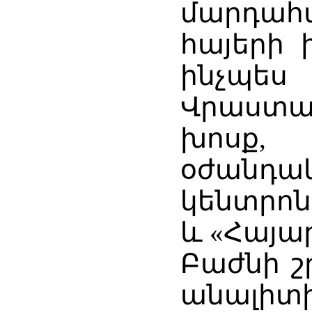
մարդահա
հայերի
ինչպես 
Վրաստա
խոսք,
օժանդ
կենտրոն
և «Հայար
Բաժնի շ
անալիտ