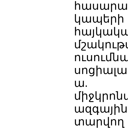
հասար
կապերի
հայկա
մշակու
ուսումն
սոցիալա
ա.
միջկրո
ազգայի
տարվող