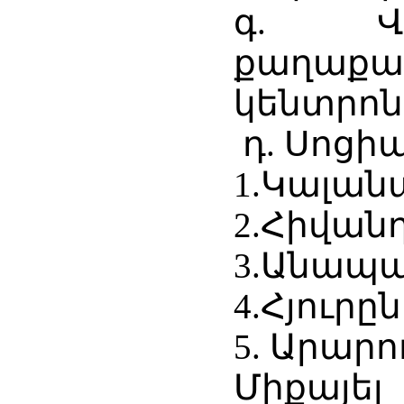
գ. Վր
քաղաք
կենտրոն
դ. Սոցի
1.Կալան
2.Հիվան
3.Անապա
4.Հյուրըն
5. Արար
Միքայել