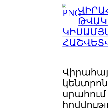
ՎԻՐԱ
ԹՎԱԿ
ԿԻՍԱՄՅ
ՀԱՇՎԵՏ
Վիրահա
կենտրոն
սրահո
հովվութ