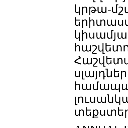
կրթա-
երիտաս
կիսամ
հաշվ
Հաշվետվ
սլայդնե
համապ
լուսան
տեքստեր