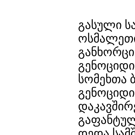
გასული სა
ოსმალეთი
განხორც
გენოციდ
სომეხთა 
გენოციდი
დაკავშირ
გაფანტულ
დედა სა