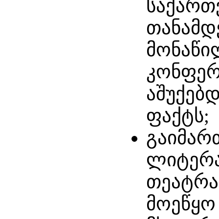
საქართ
თანამდ
მონაწი
კონფერ
აშუქებ
ფაქტს;
გაიმარ
ლიტერა
თეატრა
მოეწყო