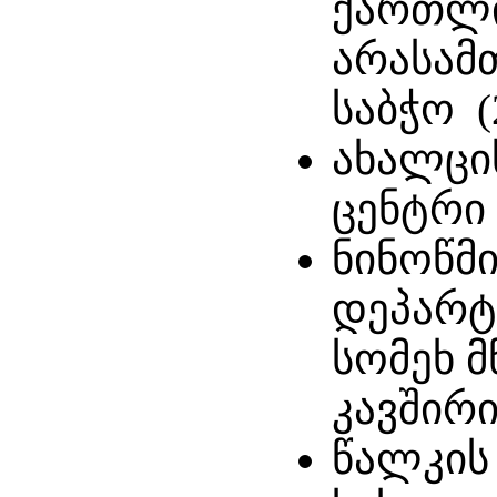
ქართლი
არასამ
საბჭო (
ახალცი
ცენტრი 
ნინოწმ
დეპარტ
სომეხ 
კავშირი
წალკის 