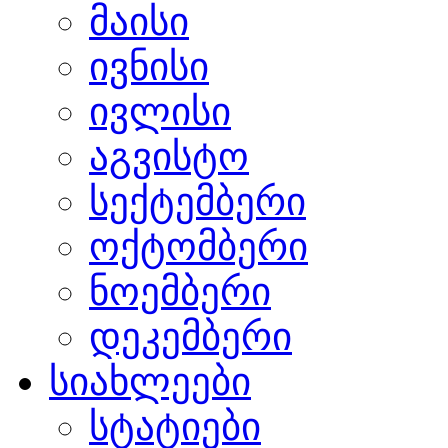
მაისი
ივნისი
ივლისი
აგვისტო
სექტემბერი
ოქტომბერი
ნოემბერი
დეკემბერი
სიახლეები
სტატიები