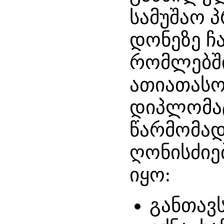
სამუშაო 
დონეზე ჩ
რომლებშ
ათიათასო
დიპლომატ
წარმომადგ
ღონისძიებ
იყო:
განთავს