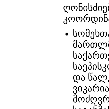
ღონისძიე
კოორდინა
სომეხთ
მართლმ
საქართ
საეპისკ
და წალ
ვიკარი
მოძღვრ