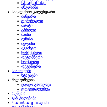
Եկեղեցիներ
ანგარიში
საეკლესიო კალენდარი
იანვარი
თებერვალი
მარტი
აპრილი
მაისი
ივნისი
ივლისი
აგვისტო
სექტემბერი
ოქტომბერი
ნოემბერი
დეკემბერი
სიახლეები
სტატიები
მულტიმედია
ვიდეო გალერეა
ფოტოგალერეა
აღწერა
განცხადებები
Կանոնադրություն