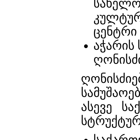
სახელო
კულტუ
ცენტრი 
აჭარის
ღონისძი
ღონისძიე
სამუშაოე
ასევე სა
სტრუქტურ
საქართ