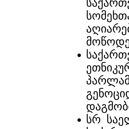
საქართ
სომეხთ
აღიარე
მოწოდე
საქართ
ეთნიკუ
პარლამ
გენოცი
დაგმობ
სრ საე