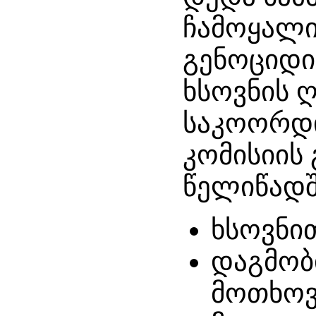
ჩამოყალ
გენოციდის
ხსოვნის 
საკოორდ
კომისიის 
წელიწადშ
ხსოვნი
დაგმობ
მოთხო