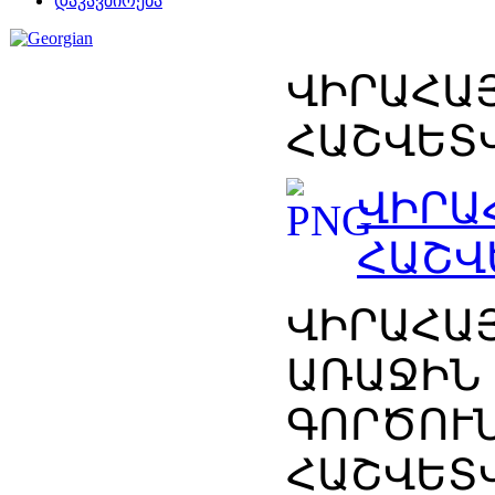
დაკავშირება
ՎԻՐԱՀԱՅ
ՀԱՇՎԵՏ
ՎԻՐԱՀ
ՀԱՇՎ
ՎԻՐԱՀԱՅ
ԱՌԱՋԻՆ
ԳՈՐԾՈՒ
ՀԱՇՎԵՏ