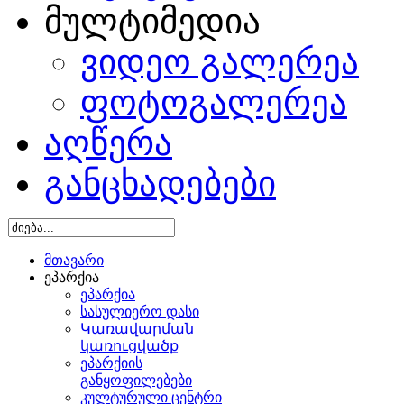
მულტიმედია
ვიდეო გალერეა
ფოტოგალერეა
აღწერა
განცხადებები
მთავარი
ეპარქია
ეპარქია
სასულიერო დასი
Կառավարման
կառուցվածք
ეპარქიის
განყოფილებები
კულტურული ცენტრი