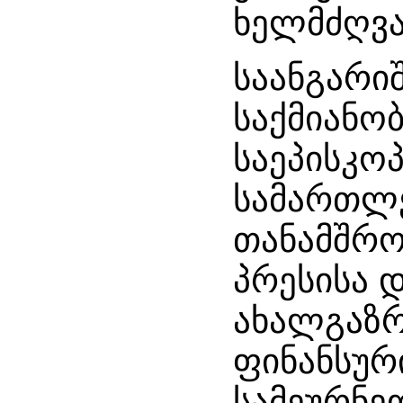
ხელმძღვ
საანგა
საქმია
საეპის
სამართ
თანამშრ
პრესისა 
ახალგა
ფინანს
სამეურ