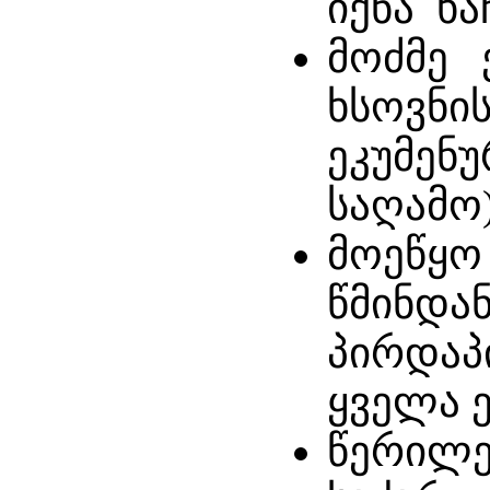
იქნა ხა
მოძმე 
ხსოვნი
ეკუმენ
საღამო)
მოეწყო
წმინდა
პირდაპ
ყველა 
წერილე