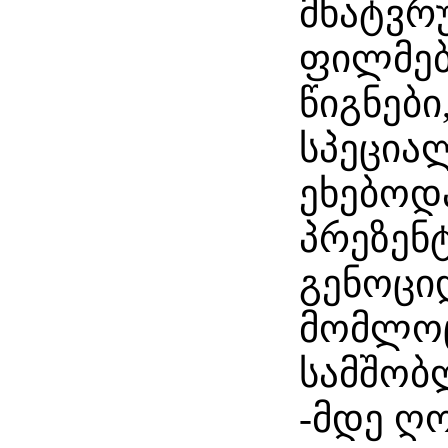
მხატვრ
ფილმები
წიგნებ
სპეცია
ეხებოდ
პრეზენტ
გენოცი
მომლო
სამშობლ
-მდე ღონ