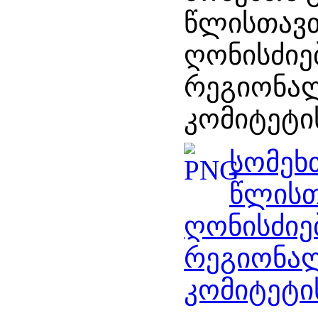
წლისთავთ
ღონისძიე
რეგიონა
კომიტეტი
სომეხ
წლისთ
ღონისძიე
რეგიონა
კომიტეტი