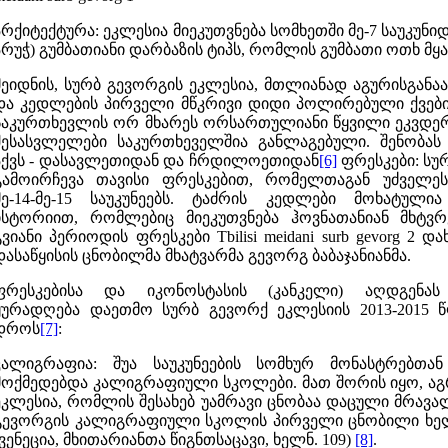
არქიტექტურა: ეკლესია მიეკუთვნება სომხეთში მე-7 საუკუნი
არუჭ) გუმბათიანი დარბაზის ტიპს, რომლის გუმბათი ოთხ მყა
მეიდნის, სურბ გევორგის ეკლესია, მთლიანად აგურისგანაა 
და კედლების პირველი მწკრივი დიდი პოლირებული ქვებით
საკურთხევლის ორ მხარეს ორსართულიანი წყვილი ეკვდე
შესასვლელები საკურთხეველშია განლაგებული. შენობას
აქვს - დასავლეთიდან და ჩრდილოეთიდან
[6]
ფრესკები: სუ
გამოირჩევა თავისი ფრესკებით, რომელთაგან უძველესე
მე-14-მე-15 საუკუნეებს. ტაძრის კედლები მოხატული
ისტორიით, რომლებიც მიეკუთვნება ჰოვნათანიან მხტვ
გვიანი პერიოდის ფრესკები Tbilisi meidani surb gevorg 2 და
დასაწყისის ცნობილმა მხატვარმა გევორგ ბაბაჯანიანმა.
ფრესკებისა და იკონოსტასის (კანკელი) აღდგენას
ყურადღება დაეთმო სურბ გევორქ ეკლესიის 2013-2015 
დროს
[7]
:
კალიგრაფია: შუა საუკუნეების სომხურ მონასტრებთ
მოქმედებდა კალიგრაფიული სკოლები. მათ შორის იყო, აგ
ეკლესია, რომლის შესახებ უამრავი ცნობაა დაცული მრავა
გევორგის კალიგრაფიული სკოლის პირველი ცნობილი ხელნა
(ვენეცია, მხითარიანთა წიგნთსაცავი, ხელნ. 109)
[8]
.