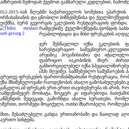
სამხრეთის ზემოდან ქვემოთ გაბზარული კედლებით, ჩამოშლ
2012-2015–იან წლებში საქართველოს სომეხთა ეპარქიის წ
მირზახანიანის და ცნობილი ბიზნესმენისა და ქველმოქმედის
შეიქმნა, სურბ გევორგის ეკლესიის რესტავრაციის ფონდ
რამდენიმე ქველმოქმედმა.ფონდის სა
რეაბილიტაცია და მისი ფრესკების აღდგე
ჯერ შესწავლილ იქნა ეკლესიის ფრ
სარესტავრაციო სამეცნიერო-კვლევი
არჟანიკ ჰოვანისიანი) და იტალიე
ფაბრიციო იაკობინის მიერ. ძირით
განხორციელებულ იქნა სპეციალიზირებ
(შპს მღვიმე). სამშენებლო სამუშაოები
აგრეთვე ფრესკების ფართომასშტაბიანი რესტავრაცია, რ
იქნა მნიშვნელოვანი რაოდენობის ახალი გამოსახულებები.
(კანკელი).ამ ფრესკის ერთ-ერთი თავისებურება ის არის, რო
რამდენიმეჯერ მოიხატა, ზოგჯერ კი იფარებოდა ბათქაში
გაწმენდის შედეგად, გამოჩნდა ახალი სურათები, რომლე
ღმერთი, თორმეტი მოციქული, ოთხი მხარობელი, რომლებიც
ამით, შესაძლებელი გახდა ერთიანობაში და ნათლად აღი
საერთო სისტემა.