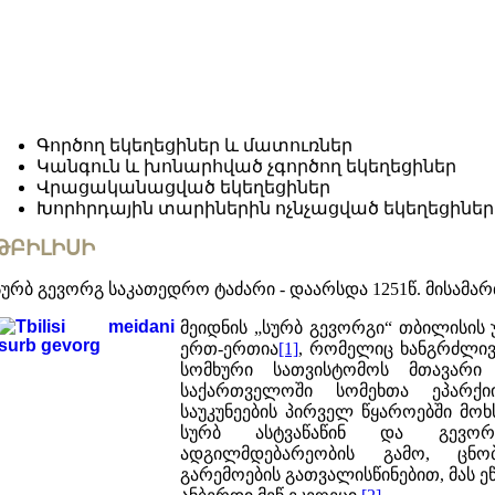
Գործող եկեղեցիներ և մատուռներ
Կանգուն և խոնարհված չգործող եկեղեցիներ
Վրացականացված եկեղեցիներ
Խորհրդային տարիներին ոչնչացված եկեղեցիներ
ԹԲԻԼԻՍԻ
სურბ გევორგ საკათედრო ტაძარი - დაარსდა 1251წ. მისამართ
მეიდნის „სურბ გევორგი“ თბილისის 
ერთ-ერთია
[1]
, რომელიც ხანგრძლივ
სომხური სათვისტომოს მთავარი
საქართველოში სომეხთა ეპარქი
საუკუნეების პირველ წყაროებში მო
სურბ ასტვაწაწინ და გევორგ
ადგილმდებარეობის გამო, ცნო
გარემოების გათვალისწინებით, მას 