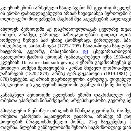
ეკლესიის ეზოში არსებული საფლავები: წმ. გევორგის ეკლე
მის ეზოში დასაფლავებულნი არიან სხვადასხვა პერიოდშ
პოლიტიკური მოღვაწეები, მაგრამ შუა საუკუნეების საფლავე
უახლოეს პერიოდში აქ დაკრძალულთაგან ყველაზე თვა
სომხურ, არამედ, ქართულ საზოგადოებაში დიდად აღია
რომელიც წერდა სამ ენაზე (სომხურად, ქართულად, სპ
მომღერალი, საიათ-ნოვაა (1722-1795). საიათ-ნოვას საფლავ
მხატვარის, გევორგ ბაბაჯანიანის
[9]
ცხედარი.თბილის
საკათედრო ტაძრის ეზოდან (განადგურებულ იქნა 1930-ია
ეკლესიის Tbilisi meidani surb gevorg 3 ეზოში გადმოასვენ
ცნობილი სომეხი მეთაურების - კომსი მიქაელ ლორის-მელიქო
ლაზარევის (1820-1879), არშაკ ტერ-ღუკასოვის (1819-1881)
1878) ნეშტები. აქ არიან დაკრძალულნი, აგრეთვე, დიდებ
სასულიერო და კულტურის სფეროში ღვაწლის მქონე პირები
უკანასკნელ პერიოდში ეკლესიის ეზოში დაკრძალულ იქნ
სომეხთა ეპარქიის წინამძღვარი, არქეპისკოპოსი, გევორგ ს
კაპიტალური რემონტი: თბილისის წმინდა გევორგმა, რო
სომეხთა ეპარქიის საკათედრო ტაძარია, არამედ ამ ქალ
ცხოვრების მრავლისმთქმელი მოწმე, 21-ე საუკუნემდე
მოაღწია. წლების განმავლობაში შენობა საგრძნობლად და