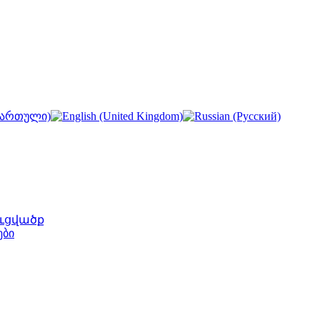
ւցվածք
ები