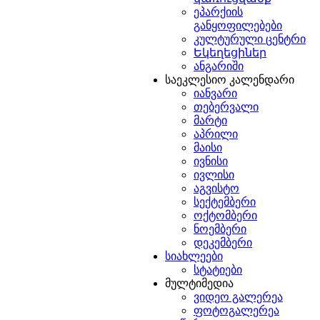
ი[1].
ეპარქიის
անումը
:
[2]
რჩუნებულია
განყოფილებები
კულტურული ცენტრი
Եկեղեցիներ
եցու
გორ
ანგარიში
նադրման
ავორიჩ
ին
საეკლესიო კალენდარი
სიის,
կություններ
იანვარი
თებერვალი
որդում
ს
მარტი
დაცვლილების
აპრილი
ց
იკული
მაისი
ինակ
ალი[2].
ივნისი
სიის
ივლისი
լիանին`
ავლეთ
აგვისტო
եթիվ
ლზე
სექტემბერი
արելով
ბული
ოქტომბერი
ნოემბერი
կանը
[3]
:
რაფიკული
დეკემბერი
տ
ერიდან
სიახლეები
სტატიები
նյանցը
ს
მულტიმედია
დვით,
ვიდეო გალერეა
լիսի
ფოტოგალერეა
կական