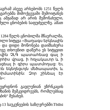
მაგრამ ასევე არსებობს 1251 წელს
ლევარებმა მიმოქცევაში შემოიტანეს
 ამჟამად არ არის შემონახული,
მული ცნობების საფუძველზე. ამათ
 1284 წელს ცნობილმა მწაერალმა,
ობილი სიტყვა «Յաղագս երկնային
 და დიდი მოწონება დაიმსახურა
სივე თხოვნით დაწერა ეს სიტყვით
«Ի թվին ՉԼԳ պատահեաց գալ ի
իս վրաց, ի հռչակաւոր և ի
ցեալ ի գիրս պատմողաց: Եւ
ռն եկեղեցւոյն մեծապատիւ և
իմատինին: Զոր շինեալ էր
ն»:
ეყრდნონ გავლენიან ეზრნკაცის
შხანის მემკვიდრეებს, რომლებსაც
ის“ შესახებ.
3 საუკუნეების საზღვრებში:Tbilisi