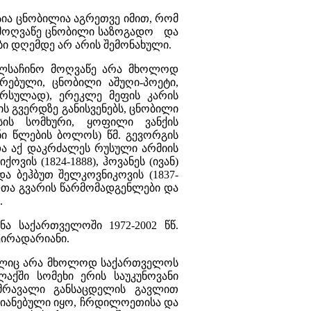
სია ცნობილია აგრეთვე იმით, რომ
ი მოღვაწე ცნობილი საზოგადო და
ბი დღემდე არ არის შემონახული.
ლსაჩინო მოღვაწე არა მხოლოდ
რებული, ცნობილი აშუღი-პოეტი,
არსულად), ერეკლე მეფის კარის
ის გვერდზე განისვენებს, ცნობილი
ის სომხური, ყოფილი ვანქის
ნი წლების ბოლოს) წმ. გევორგის
ეს და აქ დაკრძალეს რუსული არმიის
ვის (1824-1888), ჰოვანეს (ივან)
 და ბეჰბუთ შელკოვნიკოვის (1837-
ულთა გვარის წარმომადგენლები და
.
ა საქართველოში 1972-2002 წწ.
ეირადარიანი.
მელიც არა მხოლოდ საქართველოს
აქში სომეხი ერის საუკუნოვანი
 მრავალი განსაცდელის გავლით
ზიანებული იყო, ჩრდილოეთისა და