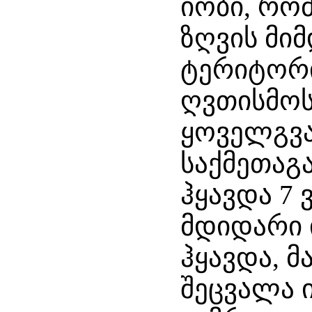
იობი, რო
ზღვის მი
ტერიტორი
ღვთისმოს
ყოველგვ
საქმეთაგა
ჰყავდა 7 
მდიდარი 
ჰყავდა, 
შეცვალა 