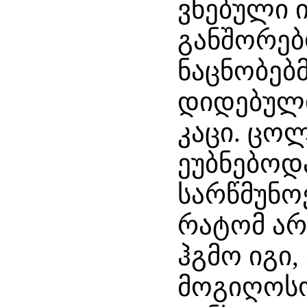
ვნებული 
განშორებ
ნაცნობებ
დიდებულ
კაცი. ცო
ეუბნებოდა
სარწმუნოე
რატომ არ
ჰგმო იგი,
მოგიღოსო