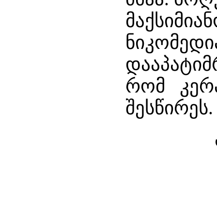
მაქსიმია
ნიკომედია
დააპატიმრ
რომ კერპ
შესწირეს.