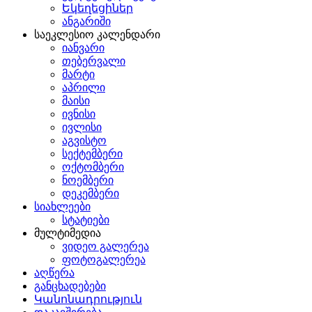
Եկեղեցիներ
ანგარიში
საეკლესიო კალენდარი
იანვარი
თებერვალი
მარტი
აპრილი
მაისი
ივნისი
ივლისი
აგვისტო
სექტემბერი
ოქტომბერი
ნოემბერი
დეკემბერი
სიახლეები
სტატიები
მულტიმედია
ვიდეო გალერეა
ფოტოგალერეა
აღწერა
განცხადებები
Կանոնադրություն