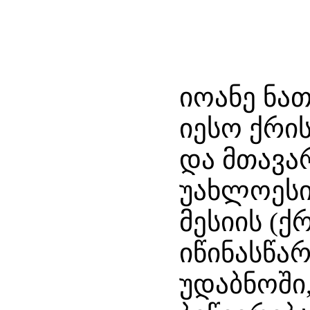
იოანე ნა
იესო ქრი
და მთავა
უახლოესი
მესიის (ქ
იწინასწა
უდაბნოში