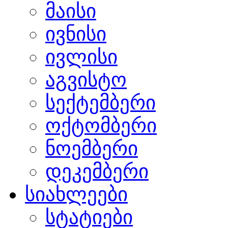
მაისი
ივნისი
ივლისი
აგვისტო
სექტემბერი
ოქტომბერი
ნოემბერი
დეკემბერი
სიახლეები
სტატიები