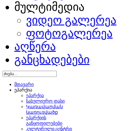
მულტიმედია
ვიდეო გალერეა
ფოტოგალერეა
აღწერა
განცხადებები
მთავარი
ეპარქია
ეპარქია
სასულიერო დასი
Կառավարման
կառուցվածք
ეპარქიის
განყოფილებები
კულტურული ცენტრი