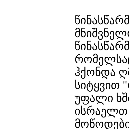
წინასწარ
მნიშვნელ
წინასწარ
რომელსა
ჰქონდა 
სიტყვით 
უფალი ხშ
ისრაელთ
მოწოდები