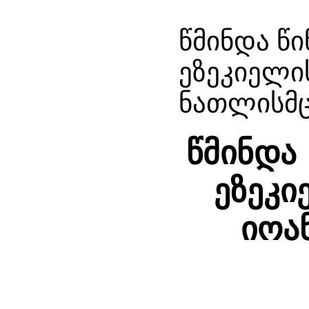
წმინდა წ
ეზეკიელის
ნათლისმც
წმინდა
ეზეკი
იოა