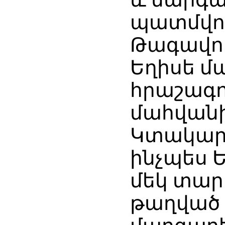
պատմվու
Թագավոր
Եղիսե մ
հրաշագո
մահվանի
Կտակարա
ինչպես 
մեկ տար
թաղված 