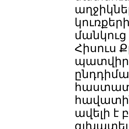
աղջիկնե
կուռքերի
մանկուց
Հիսուս 
պատվիրա
ընդդիման
հաստատ 
հավատին
ավելի է 
գլխատել