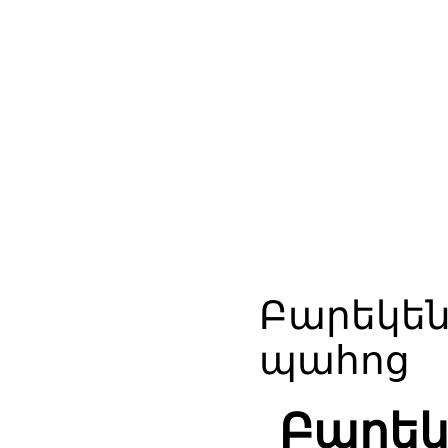
Բարեկե
պահոց
Բարեկ