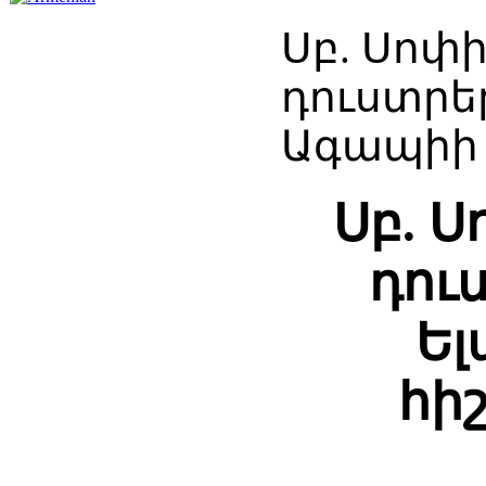
Սբ. Սոփի
դուստրե
Ագապիի 
Սբ. Ս
դու
Ել
հի