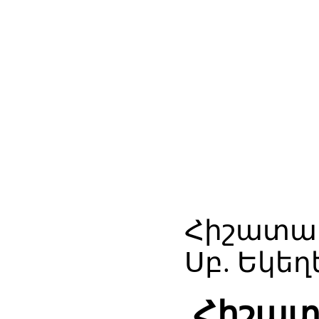
Հիշատակ
Սբ. Եկեղ
Հիշատ