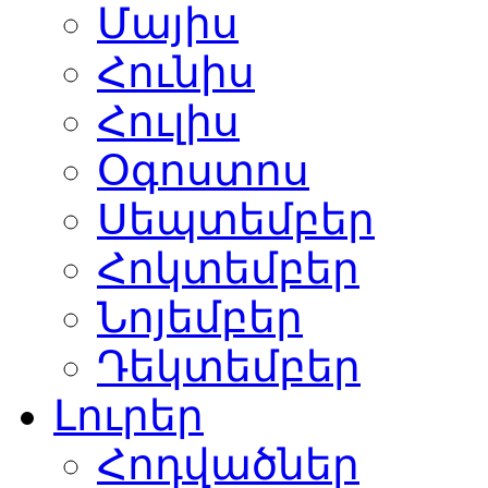
Մայիս
Հունիս
Հուլիս
Օգոստոս
Սեպտեմբեր
Հոկտեմբեր
Նոյեմբեր
Դեկտեմբեր
Լուրեր
Հոդվածներ