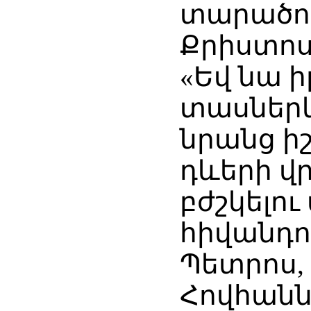
տարածող
Քրիստոս
«Եվ նա ի
տասներկ
նրանց ի
դևերի վր
բժշկելու
հիվանդու
Պետրոս,
Հովհանն