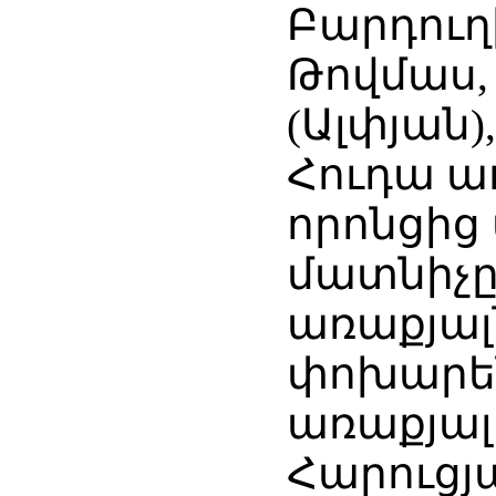
Բարդուղ
Թովմաս,
(Ալփյան)
Հուդա ա
որոնցից 
մատնիչը
առաքյալ
փոխարե
առաքյալ
Հարուցյա