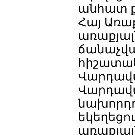
անհատ ք
Հայ Առա
առաքյալ
ճանաչվա
հիշատակ
Վարդավա
Վարդավ
նախորդո
եկեղեցո
առաքյալ