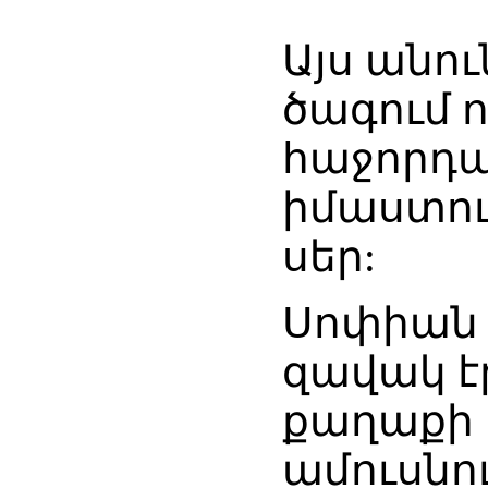
Այս անո
ծագում ո
հաջորդա
իմաստութ
սեր:
Սոփիան
զավակ էր
քաղաքի 
ամուսնու