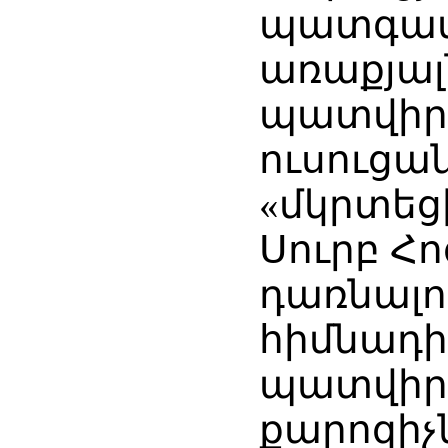
պատգամին
առաքյալ
պատվիրա
ուսուցա
«մկրտեցի
Սուրբ Հո
դառնալո
հիմնադի
պատվիր
քարոզիչն