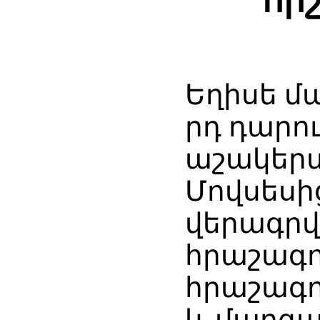
հի
Եղիսե մա
րդ դարո
աշակերտ
Մովսեսի
վերագրվ
հրաշագոր
հրաշագոր
և մարգա