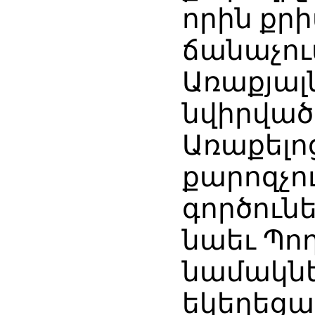
որին քր
ճանաչում
Առաքյալն
նվիրված
Առաքելո
քարոզչու
գործուն
նաեւ Պող
նամակն
եկեղեցա