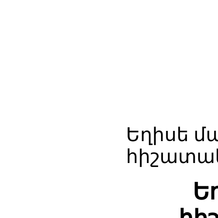
Եղիսե մ
հիշատակ
Ե