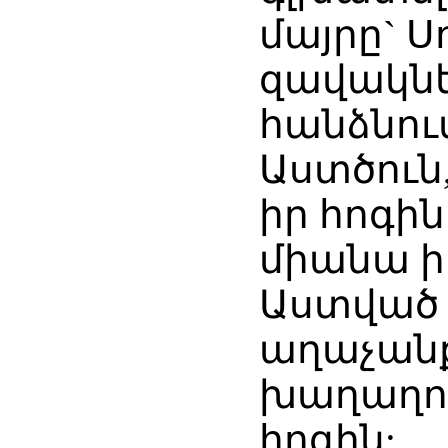
մայրը` 
զավակնե
հանձնում
Աստծուն,
իր հոգին
միանա ի
Աստված լ
աղաչանք
խաղաղու
հոգին: