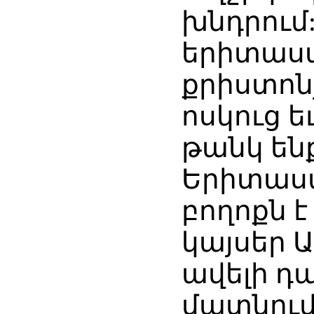
խնդրում:
երիտասա
քրիստոնյ
ոսկուց 
թանկ են
Երիտասա
բողոքն 
կայսեր 
ավելի դ
մատնում 