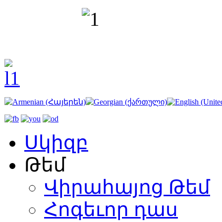
Սկիզբ
Թեմ
Վիրահայոց Թեմ
Հոգեւոր դաս