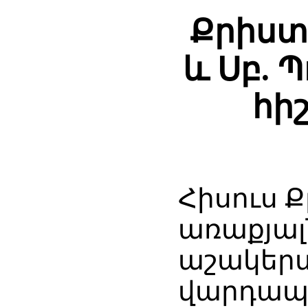
Քրիստ
և Սբ. 
հի
Հիսուս 
առաքյալ
աշակերտ
վարդապ