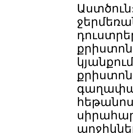
Աստծուն:
ջերմեռան
դուստրե
քրիստոն
կյանքում
քրիստոն
գաղափա
հեթանոս
սիրահար
աղջիկներ