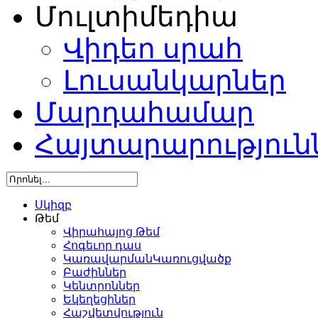
Մուլտիմեդիա
Վիդեո սրահ
Լուսանկարներ
Մարդահամար
Հայտարարություն
Սկիզբ
Թեմ
Վիրահայոց Թեմ
Հոգեւոր դաս
ԿառավարմանԿառուցվածք
Բաժիններ
Կենտրոններ
Եկեղեցիներ
Հաշվետվություն