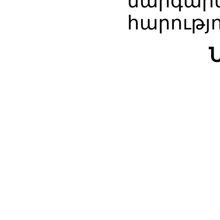
մարգարե
հարությո