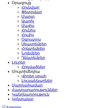
Օրացույց
Հունվար
Փետրվար
Մարտ
Ապրիլ
Մայիս
Հունիս
Հուլիս
Օգոստոս
Սեպտեմբեր
Հոկտեմբեր
Նոյեմբեր
Դեկտեմբեր
Լուրեր
Հոդվածներ
Մուլտիմեդիա
Վիդեո սրահ
Լուսանկարներ
Մարդահամար
Հայտարարություններ
Կանոնադրություն
Կոնտակտ