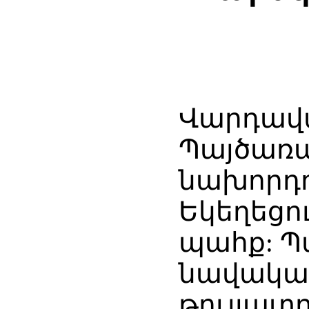
Վարդավա
Պայծառա
նախորդ
Եկեղեցո
պահք: Պ
նավակատի
թույլատր