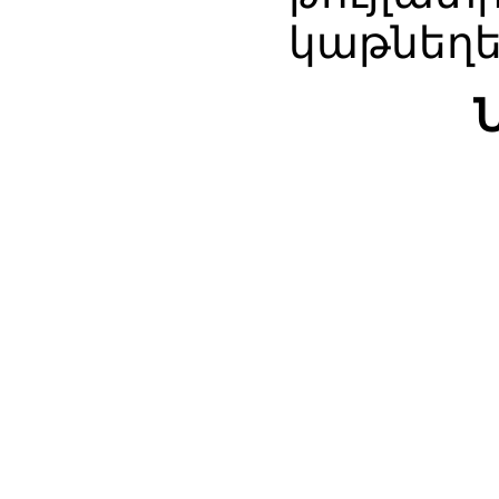
կաթնեղե