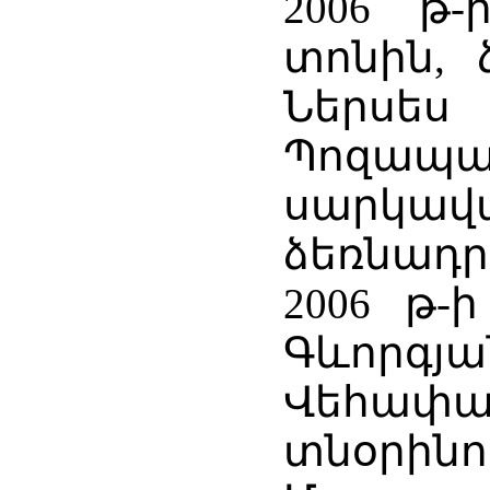
2006 թ
տոնին, 
Ներսե
Պոզապ
սարկավ
ձեռնադր
2006 թ-
Գևորգյ
Վեհա
տնօրին