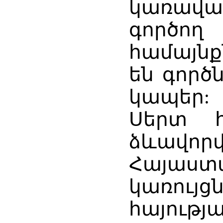
կառավա
ր
րենիք
գործող
աստանի
,
ահայկական
ւյցների
համայն
արհասփյուռ
են գոր
ւթյան
կապեր:
Սերտ հ
ձևավոր
Հայաստ
կառույց
հայությա