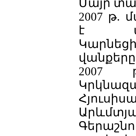
Մայր տա
2007 թ.
է ավ
Կարնեց
վանքերը
2007 
Կրկնազ
Հյուս
Արևմտ
Գերաշ