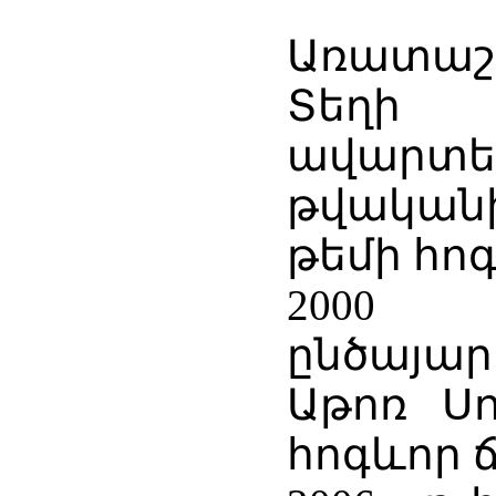
Առատաշե
Տեղի 
ավարտ
թվականի
թեմի հո
2000 
ընծայար
Աթոռ Սո
հոգևոր 