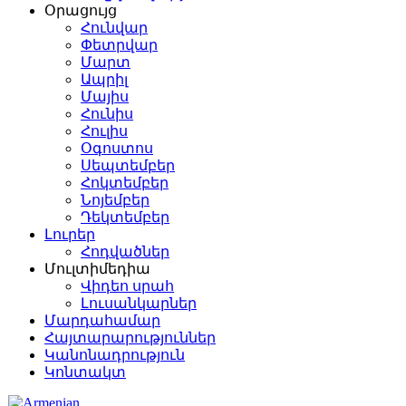
Օրացույց
Հունվար
Փետրվար
Մարտ
Ապրիլ
Մայիս
Հունիս
Հուլիս
Օգոստոս
Սեպտեմբեր
Հոկտեմբեր
Նոյեմբեր
Դեկտեմբեր
Լուրեր
Հոդվածներ
Մուլտիմեդիա
Վիդեո սրահ
Լուսանկարներ
Մարդահամար
Հայտարարություններ
Կանոնադրություն
Կոնտակտ