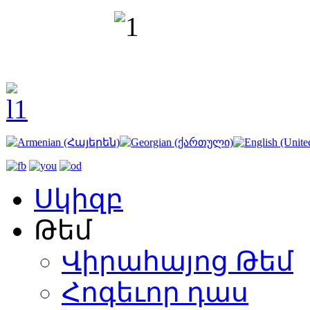
Սկիզբ
Թեմ
Վիրահայոց Թեմ
Հոգեւոր դաս