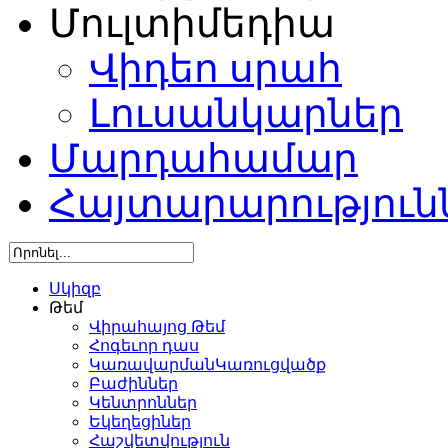
Մուլտիմեդիա
Վիդեո սրահ
Լուսանկարներ
Մարդահամար
Հայտարարություն
Սկիզբ
Թեմ
Վիրահայոց Թեմ
Հոգեւոր դաս
ԿառավարմանԿառուցվածք
Բաժիններ
Կենտրոններ
Եկեղեցիներ
Հաշվետվություն