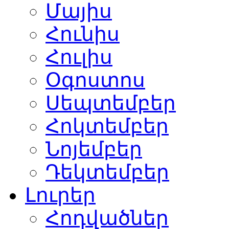
Մայիս
Հունիս
Հուլիս
Օգոստոս
Սեպտեմբեր
Հոկտեմբեր
Նոյեմբեր
Դեկտեմբեր
Լուրեր
Հոդվածներ