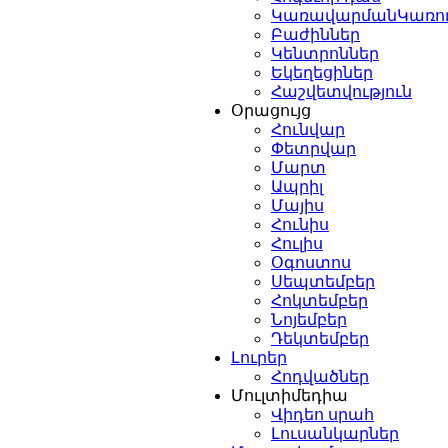
ԿառավարմանԿառո
Բաժիններ
Կենտրոններ
Եկեղեցիներ
Հաշվետվություն
Օրացույց
Հունվար
Փետրվար
Մարտ
Ապրիլ
Մայիս
Հունիս
Հուլիս
Օգոստոս
Սեպտեմբեր
Հոկտեմբեր
Նոյեմբեր
Դեկտեմբեր
Լուրեր
Հոդվածներ
Մուլտիմեդիա
Վիդեո սրահ
Լուսանկարներ