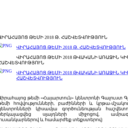
ՎԻՐԱՀԱՅՈՑ ԹԵՄԻ 2018 Թ. ՀԱՇՎԵՏՎՈՒԹՅՈՒՆ
ՎԻՐԱՀԱՅՈՑ ԹԵՄԻ 2018 Թ. ՀԱՇՎԵՏՎՈՒԹՅՈՒՆ
ՎԻՐԱՀԱՅՈՑ ԹԵՄԻ 2018 ԹՎԱԿԱՆԻ ԱՌԱՋԻՆ Կ
ՀԱՇՎԵՏՎՈՒԹՅՈՒՆ
ՎԻՐԱՀԱՅՈՑ ԹԵՄԻ 2018 ԹՎԱԿԱՆԻ ԱՌԱՋԻՆ Կ
ՀԱՇՎԵՏՎՈՒԹՅՈՒՆ
Վիրահայոց թեմի «Հայարտուն» կենտրոնի Գալուստ Գյ
թեմի հովվությունների, բաժինների և կրթա-մշա
կենտրոնների կիսամյա գործունեության հաշվետո
ներկայացվեց սլայդների միջոցով, ամ
լուսանկարներով և համարժեք տեքստերով: