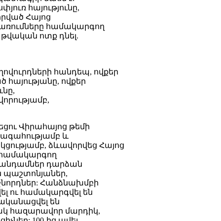
յուռ հայությունը,
րված Հայոց
ցառումները համակարգող
թվական ոտք դնել.
ովուրդների հանդեպ, ովքեր
հայությանը, ովքեր
ւնը,
րությամբ,
եցու Վիրահայոց թեմի
խագահությամբ և
ցությամբ, ձևավորվեց Հայոց
ը համակարգող
 անդամներ դարձան
 պաշտոնյաներ,
ջնորդներ: Հանձնախմբի
ել ու համակարգվել են
ականացվել են
յակ հազարավոր մարդիկ,
ներ: 100-ից ավել