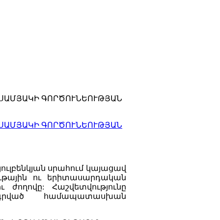
ԻՍԱՄՅԱԿԻ ԳՈՐԾՈՒՆԵՈՒԹՅԱՆ
ԻՍԱՄՅԱԿԻ ԳՈՐԾՈՒՆԵՈՒԹՅԱՆ
ուլբենկյան սրահում կայացավ
կութային ու երիտասարդական
ւ ժողովը: Հաշվետվությունը
րագրված համապատասխան