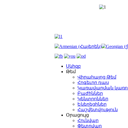
Սկիզբ
Թեմ
Վիրահայոց Թեմ
Հոգեւոր դաս
Կառավարման կառո
Բաժիններ
Կենտրոններ
Եկեղեցիներ
Հաշվետվություն
Օրացույց
Հունվար
Փետրվար