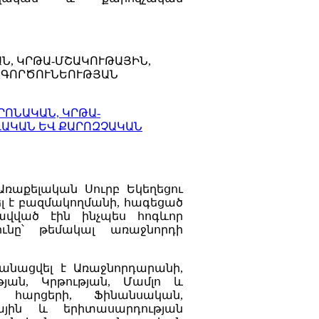
ԱՆ, ԿՐԹԱ-ՄՇԱԿՈՒԹԱՅԻՆ,
 ԳՈՐԾՈՒՆԵՈՒԹՅԱՆ
ՐՈՆԱԿԱՆ, ԿՐԹԱ-
ՎԱԿԱՆ ԵՎ ՔԱՐՈԶՉԱԿԱՆ
Առաքելական Սուրբ Եկեղեցու
ել է բազմակողմանի, հագեցած
ավված էին ինչպես հոգևոր
ունը՝ թեմակալ առաջնորդի
կանացվել է Առաջնորդարանի,
յան, Կրթության, Մամլո և
ն հարցերի, Ֆինանսական,
ային և երիտասարդության