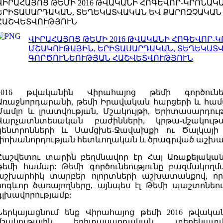
ՎԻՐԱՀԱՅՈՑ ԹԵՄԻ 2016 ԹՎԱԿԱՆԻ ՀՈԳԵՎՈՐ-ԿՐՈՆԱԿ
ԵՐԻՏԱՍԱՐԴԱԿԱՆ, ՏԵՂԵԿԱՏՎԱԿԱՆ ԵՎ ՔԱՐՈԶՉԱԿԱՆ
ՀԱՇՎԵՏՎՈՒԹՅՈՒՆ
ՎԻՐԱՀԱՅՈՑ ԹԵՄԻ 2016 ԹՎԱԿԱՆԻ ՀՈԳԵՎՈՐ-Կ
ՄՇԱԿՈՒԹԱՅԻՆ, ԵՐԻՏԱՍԱՐԴԱԿԱՆ, ՏԵՂԵԿԱՏ
ԳՈՐԾՈՒՆԵՈՒԹՅԱՆ ՀԱՇՎԵՏՎՈՒԹՅՈՒՆ
2016 թվականին Վիրահայոց թեմի գործունե
Առաջնորդարանի, թեմի Իրավական հարցերի և համա
Մամլո և լրատվության, Մշակույթի, Երիտասարդու
Վարչատնտեսական բաժինների, կրթա-մշակութ
կենտրոնների և Սամցխե-Ջավախքի ու Ծալկայի
փոխանորդության հետևողական և ծրագրված աշխատ
Հաշվետու տարին բեղմնավոր էր Հայ Առաքելական
թեմի համար: Թեմի գործունեությունը բազմակող
աշխարհիկ տարբեր ոլորտների աշխատանքով, որ
հոգևոր ծառայողները, այնպես էլ Թեմի պաշտոնեու
գլխավորությամբ:
Ներկայացնում ենք Վիրահայոց թեմի 2016 թվակա
մշակութային, երիտասարդական, տեղեկ