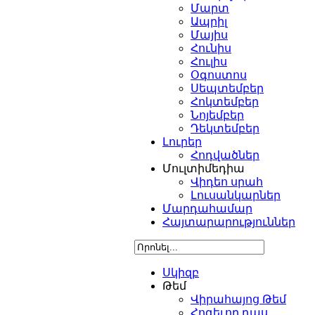
Մարտ
Ապրիլ
Մայիս
Հունիս
Հուլիս
Օգոստոս
Սեպտեմբեր
Հոկտեմբեր
Նոյեմբեր
Դեկտեմբեր
Լուրեր
Հոդվածներ
Մուլտիմեդիա
Վիդեո սրահ
Լուսանկարներ
Մարդահամար
Հայտարարություններ
Սկիզբ
Թեմ
Վիրահայոց Թեմ
Հոգեւոր դաս