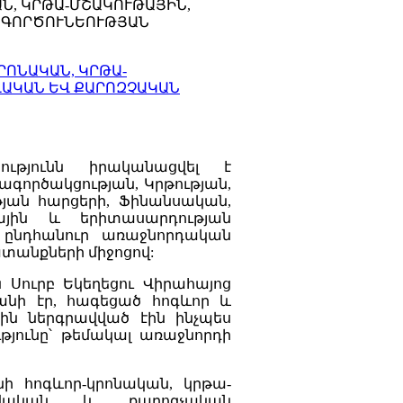
ԱՆ, ԿՐԹԱ-ՄՇԱԿՈՒԹԱՅԻՆ,
 ԳՈՐԾՈՒՆԵՈՒԹՅԱՆ
ՐՈՆԱԿԱՆ, ԿՐԹԱ-
ՎԱԿԱՆ ԵՎ ՔԱՐՈԶՉԱԿԱՆ
ությունն իրականացվել է
գործակցության, Կրթության,
թյան հարցերի, Ֆինանսական,
ային և երիտասարդության
 ընդհանուր առաջնորդական
անքների միջոցով:
 Սուրբ Եկեղեցու Վիրահայոց
մանի էր, հագեցած հոգևոր և
ին ներգրավված էին ինչպես
թյունը՝ թեմակալ առաջնորդի
նի հոգևոր-կրոնական, կրթա-
ատվական և քարոզչական