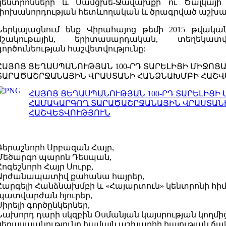
կենտրոնների և Սամցխե-Ջավախքի ու Ծալկայի
փոխանորդության հետևողական և ծրագրված աշխատ
Ներկայացնում ենք Վիրահայոց թեմի 2015 թվակա
մշակութային, երիտասարդական, տեղեկ
գործունեության հաշվետվությունը:
ՀԱՅՈՑ ՑԵՂԱՍՊԱՆՈՒԹՅԱՆ 100-ՐԴ ՏԱՐԵԼԻՑԻ ՄԻՋՈ
ՏԱՐԱԾԱՇՐՋԱՆԱՅԻՆ ՎՐԱՍՏԱՆԻ ՀԱՆՁՆԱԽՄԲԻ ՀԱՇՎ
ՀԱՅՈՑ ՑԵՂԱՍՊԱՆՈՒԹՅԱՆ 100-ՐԴ ՏԱՐԵԼԻՑԻ
ՀԱՄԱԿԱՐԳՈՂ ՏԱՐԱԾԱՇՐՋԱՆԱՅԻՆ ՎՐԱՍՏԱՆ
ՀԱՇՎԵՏՎՈՒԹՅՈՒՆ
Գերաշնորհ Սրբազան Հայր,
Մեծարգո պարոն Դեսպան,
Հոգեշնորհ Հայր Սուրբ,
Արժանապատիվ քահանա հայրեր,
Հարգելի Հանձնախմբի և «Հայարտուն» կենտրոնի հի
պատվարժան հյուրեր,
Սիրելի գործընկերներ,
Նախորդ դարի սկզբին Օսմանյան կայսրության կողմ
ցեղասպանությունը համայն աշխարհի հայության ճա