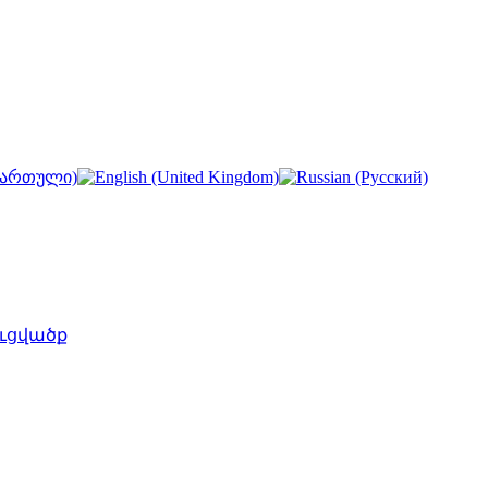
ւցվածք