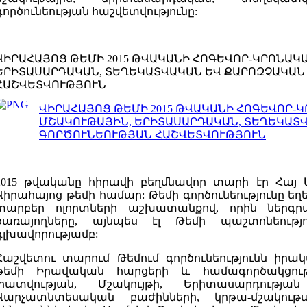
գործունեության հաշվետվությունը:
ՎԻՐԱՀԱՅՈՑ ԹԵՄԻ 2015 ԹՎԱԿԱՆԻ ՀՈԳԵՎՈՐ-ԿՐՈՆԱԿ
ԵՐԻՏԱՍԱՐԴԱԿԱՆ, ՏԵՂԵԿԱՏՎԱԿԱՆ ԵՎ ՔԱՐՈԶՉԱԿԱՆ
ՀԱՇՎԵՏՎՈՒԹՅՈՒՆ
ՎԻՐԱՀԱՅՈՑ ԹԵՄԻ 2015 ԹՎԱԿԱՆԻ ՀՈԳԵՎՈՐ-Կ
ՄՇԱԿՈՒԹԱՅԻՆ, ԵՐԻՏԱՍԱՐԴԱԿԱՆ, ՏԵՂԵԿԱՏ
ԳՈՐԾՈՒՆԵՈՒԹՅԱՆ ՀԱՇՎԵՏՎՈՒԹՅՈՒՆ
2015 թվականը հիրավի բեղմնավոր տարի էր Հայ 
Վիրահայոց թեմի համար: Թեմի գործունեությունը եղ
տարբեր ոլորտների աշխատանքով, որին ներգր
ծառայողները, այնպես էլ Թեմի պաշտոնեությ
գլխավորությամբ:
Հաշվետու տարում Թեմում գործունեությունն իրա
թեմի Իրավական հարցերի և համագործակցութ
լրատվության, Մշակույթի, Երիտասարդությա
Վարչատնտեսական բաժինների, կրթա-մշակութ