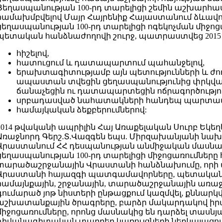
Ցեղասպանության 100-րդ տարելիցի շեմին աշխարհասփ
համախմբվելով Մայր Հայրենիք Հայաստանում ձևավո
ցեղասպանության 100-րդ տարելիցի ոգեկոչման միջո
պետական հանձնաժողովի շուրջ, պատրաստվեց 2015 
հիշելով,
հատուցում և դատապարտում պահանջելով,
երախտագիտությամբ այն պետությունների և ժող
ապաստան տվեցին ցեղասպանությունից փրկված 
ճանաչեցին ու դատապարտեցին ոճրագործությո
սրբադասված նահատակների հանդեպ պարտավո
համայկական ձեքբերումներով:
2014 թվականի ապրիլին Հայ Առաքելական Սուրբ Եկեղ
Առաջնորդ Գերշ.Տ.Վազգեն եպս. Միրզախանյանի նա
Վրաստանում ՀՀ դեսպանության անմիջական մասնակ
ցեղասպանության 100-րդ տարելիցի միջոցառումներ
տարածաշրջանային Վրաստանի հանձնախումը, որի
Վրաստանի հայազգի պատգամավորները, պետական
համայնքային, շրջանային, տարածաշրջանային առա
գումարած յոթ նիստերի ընթացքում կազմվել, քննարկվ
աշխատանքային ծրագրերը, բարձր մակարդակով իր
միջոցառումները, որոնց մասնակից են դարձել տասն
դիվանագիտական տարբեր կառույցների ներկայացուցիչ