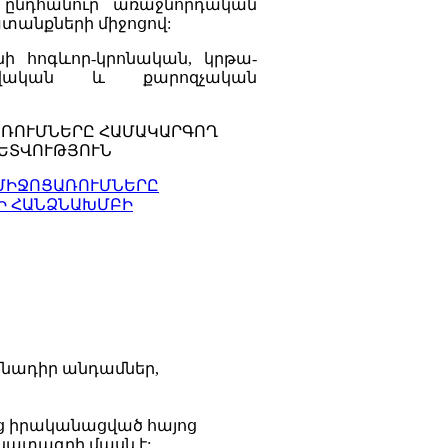
 ընդհանուր առաջնորդական
անքների միջոցով:
նի հոգևոր-կրոնական, կրթա-
ատվական և քարոզչական
ՑԱՌՈՒՄՆԵՐԸ ՀԱՄԱԿԱՐԳՈՂ
ԵՏՎՈՒԹՅՈՒՆ
 ՄԻՋՈՑԱՌՈՒՄՆԵՐԸ
Ի ՀԱՆՁՆԱԽՄԲԻ
մնադիր անդամներ,
ից իրականացված հայոց
կատագրի մասն է: