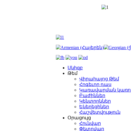
Սկիզբ
Թեմ
Վիրահայոց Թեմ
Հոգեւոր դաս
Կառավարման կառո
Բաժիններ
Կենտրոններ
Եկեղեցիներ
Հաշվետվություն
Օրացույց
Հունվար
Փետրվար