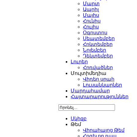
Մարտ
Ապրիլ
Մայիս
Հունիս
Հուլիս
Օգոստոս
Սեպտեմբեր
Հոկտեմբեր
Նոյեմբեր
Դեկտեմբեր
Լուրեր
Հոդվածներ
Մուլտիմեդիա
Վիդեո սրահ
Լուսանկարներ
Մարդահամար
Հայտարարություններ
Սկիզբ
Թեմ
Վիրահայոց Թեմ
Հոգեւոր դաս