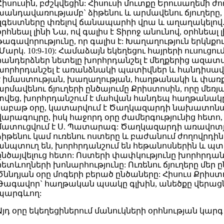
Հիսուսին, բժշկվեցին: Հիսուսի մուտքը Երուսաղեմի ժող
խանդավառությամբ` ձիթենու և արմավենու ճյուղերը,
զգեստները փռելով ճանապարհի վրա և աղաղակելով.
օրհնեալ լինի Նա, ով գալիս է Տիրոջ անունով, օրհնեալ 
թագավորությունը, որ գալիս է: Խաղաղություն երկնքո
(Մարկ. 10:9-10): Համաձայն եկեղեցու հայրերի ուսուցո
հանդերձներ նետելը խորհրդանշել է մեղքերից ազատվել
խորհրդանշել է առանձնակի պատիվներ և հանդիսավոր
է իմաստության, խաղաղության, հաղթանակի և փառք
արմավենու ճյուղերի ընծայումը Քրիստոսին, որը մեռյ
տվեց, խորհրդանշում է մահվան հանդեպ հաղթանակ
շաբաթ օրը, կատարվում է Ծաղկազարդի նախատոնակ
վարագույրը, իսկ հաջորդ օրը ժամերգությունից հետո
մատուցվում է Ս. Պատարագ: Ծաղկազարդի առավոտյա
ձիթենու կամ ուռենու ոստերը և բաժանում ժողովրդին:
անպտուղ են, խորհրդանշում են հեթանոսներին և պտ
ընծայվելուց հետո: Ոստերի փափկությունը խորհրդան
հետևողների խոնարհությունը: Ուռենու ճյուղերը մեր ը
Ծննդյան օրը մոգերի բերած ընծաները: Հիսուս Քրիստ
Թագավոր` հաղթական պսակը գլխին, անեծքը վերացն
պարգևող:
Այդ օրը եկեղեցիներում մանուկների օրհնության կարգ