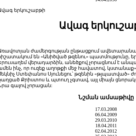
Ավագ երկուշաբթի
Ավագ երկուշա
Առավոտյան ժամերգության ընթացքում ավետարանա
հիշատակում են «Անիծված թզենու» պատմությունը, եր
Երուսաղեմ վերադարձին, անեծքով չորացնում է անպտո
ամեն ինչ, որ ուզեք աղոթքի մեջ հավատով, կստանաք» 
մեկնիչ Ստեփանոս Սյունեցու՝ թզենին «թլպատված» ժո
քաղցած Քրիստոս և պտուղ չգտավ, այլ միայն ցնորակ
Նրա գալով չորացան:
Նշման ամսաթիվը
17.03.2008
06.04.2009
29.03.2010
18.04.2011
02.04.2012