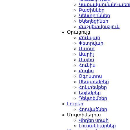
ԿառավարմանԿառո
Բաժիններ
Կենտրոններ
Եկեղեցիներ
Հաշվետվություն
Օրացույց
Հունվար
Փետրվար
Մարտ
Ապրիլ
Մայիս
Հունիս
Հուլիս
Օգոստոս
Սեպտեմբեր
Հոկտեմբեր
Նոյեմբեր
Դեկտեմբեր
Լուրեր
Հոդվածներ
Մուլտիմեդիա
Վիդեո սրահ
Լուսանկարներ