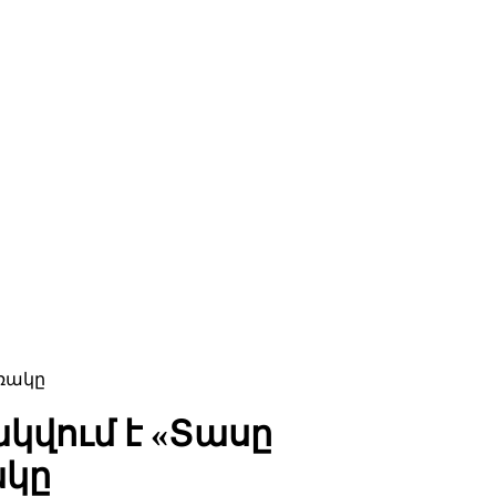
առակը
կվում է «Տասը
ակը