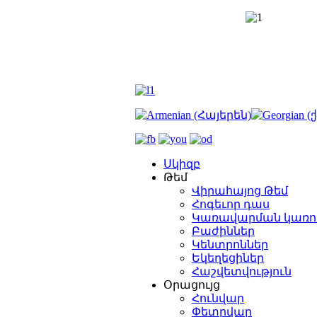
Սկիզբ
Թեմ
Վիրահայոց Թեմ
Հոգեւոր դաս
Կառավարման կառո
Բաժիններ
Կենտրոններ
Եկեղեցիներ
Հաշվետվություն
Օրացույց
Հունվար
Փետրվար