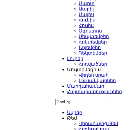
Մարտ
Ապրիլ
Մայիս
Հունիս
Հուլիս
Օգոստոս
Սեպտեմբեր
Հոկտեմբեր
Նոյեմբեր
Դեկտեմբեր
Լուրեր
Հոդվածներ
Մուլտիմեդիա
Վիդեո սրահ
Լուսանկարներ
Մարդահամար
Հայտարարություններ
Սկիզբ
Թեմ
Վիրահայոց Թեմ
Հոգեւոր դաս