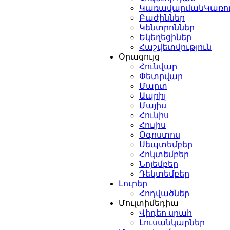
ԿառավարմանԿառո
Բաժիններ
Կենտրոններ
Եկեղեցիներ
Հաշվետվություն
Օրացույց
Հունվար
Փետրվար
Մարտ
Ապրիլ
Մայիս
Հունիս
Հուլիս
Օգոստոս
Սեպտեմբեր
Հոկտեմբեր
Նոյեմբեր
Դեկտեմբեր
Լուրեր
Հոդվածներ
Մուլտիմեդիա
Վիդեո սրահ
Լուսանկարներ