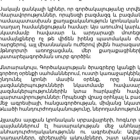
Սակայն ցանկալի կլիներ, որ գործակալությանը տրվե
հնարավորություններ, որպեսզի բազմազգ և բազմ
համապատասխան քաղաքականություն կրոնական 
խաղաղ համակեցության համար: Այս առումով կարև
նկատմամբ հավասար և արդարացի մոտեցու
համայնքները ոչ թե վիճեն իրենց պատմական 
հարցերով, այլ միասնական ուժերով լծվեն հարազա
մթնոլորտի առողջացման, մեր քաղաքացինե
կատարելագործման սուրբ գործին:
Անտարակույս, Գործակալության ծրագրերը կյանքի 
գործող օրենքի սահմաններում, ուստի կառաջարկե
ընդունել կրոնի մասին օրենք, որը նկ
կազմակերպությունների նկատմամբ հավասա
կազմակերպություններին կտա հարկային հավ
պարտավորություններ: Որպեսզի վրաց օրհնյալ և բ
մեջ ագրեսիայի, հանցագործության, միմյանց նկ
թևածի հանդուրժողականությունը, ներողամտությունը,
Այլապես այսքան կրոնական սրբավայրերի, հոգևոր
պայմաններում էլ հասարակության մեջ անհնա
անհադուրժողականությունն ու ագրեսիան: Ավե
խաղատները, գիշերային ակումբները, շատ անգամ