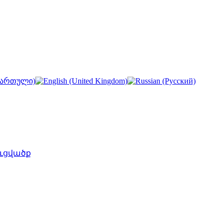
ւցվածք