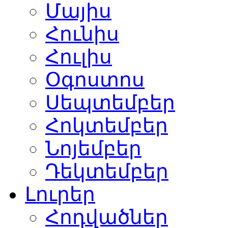
Մայիս
Հունիս
Հուլիս
Օգոստոս
Սեպտեմբեր
Հոկտեմբեր
Նոյեմբեր
Դեկտեմբեր
Լուրեր
Հոդվածներ