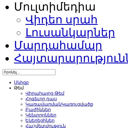
Մուլտիմեդիա
Վիդեո սրահ
Լուսանկարներ
Մարդահամար
Հայտարարություն
Սկիզբ
Թեմ
Վիրահայոց Թեմ
Հոգեւոր դաս
ԿառավարմանԿառուցվածք
Բաժիններ
Կենտրոններ
Եկեղեցիներ
Հաշվետվություն