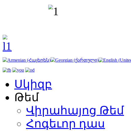
Սկիզբ
Թեմ
Վիրահայոց Թեմ
Հոգեւոր դաս