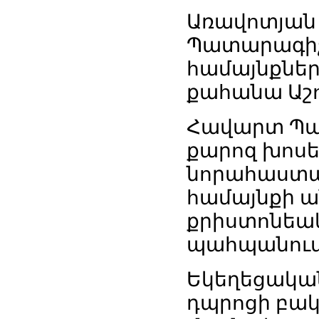
Առավոտյան
Պատարագիչն
համայնքներ
քահանա Աշո
Հավարտ Պա
քարոզ խոսե
նորահաստա
համայնքի ա
քրիստոնեակ
պահպանումը
Եկեղեցական
դպրոցի բակ