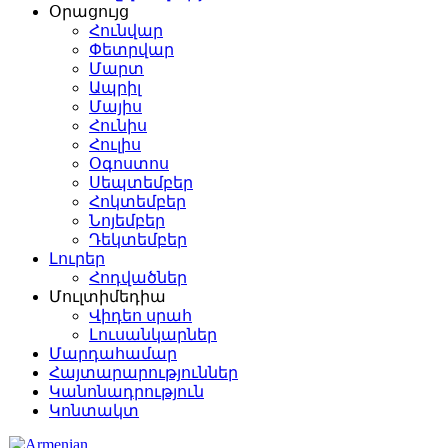
Օրացույց
Հունվար
Փետրվար
Մարտ
Ապրիլ
Մայիս
Հունիս
Հուլիս
Օգոստոս
Սեպտեմբեր
Հոկտեմբեր
Նոյեմբեր
Դեկտեմբեր
Լուրեր
Հոդվածներ
Մուլտիմեդիա
Վիդեո սրահ
Լուսանկարներ
Մարդահամար
Հայտարարություններ
Կանոնադրություն
Կոնտակտ